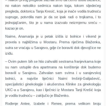
no nakon nekoliko sedmica nakon toga, tokom sljedećeg
pregleda, doktorica Tanja Kresić, koja je inače vodila trudnoću
supruge, potvrdila nam je da se ipak radi o trojkama, i to
jednojajčanim, što je u nama izazvalo neizmjernu sreću –
kazao je on.
Naime, Anamarija je u petak izišla iz bolnice i vikend je
provela s najbližima u Mostaru. Prema riječima Blaženka,
sutra se vraćaju u Sarajevo, gdje će boraviti dok djevojčice ne
iziđu.
– Ovim putem bih se htio zahvaliti sestrama franjevkama koje
su nam ustupile dva apartmana na korištenje dok budemo
boravili u Sarajevu. Zahvalan sam svima i u sarajevskoj
bolnici, a najviše liječnici Naimi Imširiji-Galijašević,
specijalistici ginekologije i akušerstva Klinike za ginekologiju
UKC-a u Sarajevu, kao i liječnici iz Mostara Tanji Krešić koja
je vodila trudnoću – zaključio je Blaženko.
Rođenje Antee, Izabele i Renee, prema velikom broju