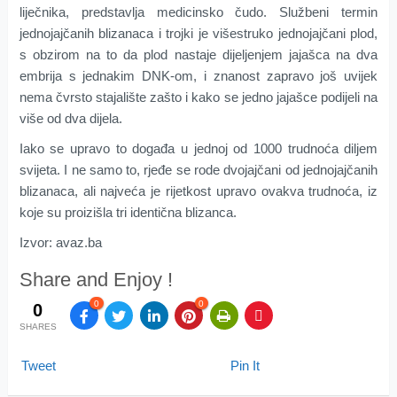
liječnika, predstavlja medicinsko čudo. Službeni termin
jednojajčanih blizanaca i trojki je višestruko jednojajčani plod,
s obzirom na to da plod nastaje dijeljenjem jajašca na dva
embrija s jednakim DNK-om, i znanost zapravo još uvijek
nema čvrsto stajalište zašto i kako se jedno jajašce podijeli na
više od dva dijela.
Iako se upravo to događa u jednoj od 1000 trudnoća diljem
svijeta. I ne samo to, rjeđe se rode dvojajčani od jednojajčanih
blizanaca, ali najveća je rijetkost upravo ovakva trudnoća, iz
koje su proizišla tri identična blizanca.
Izvor: avaz.ba
Share and Enjoy !
0
0
0
SHARES
Tweet
Pin It