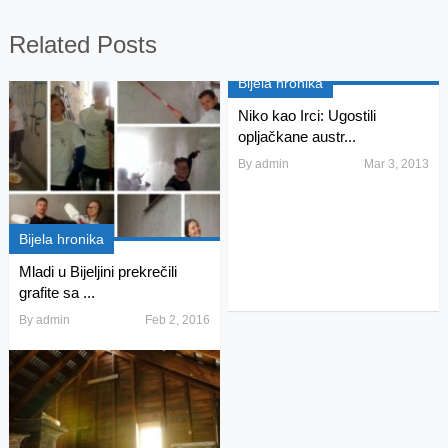
Related Posts
Bijela hronika
Niko kao Irci: Ugostili
opljačkane austr...
By
admin
Mar 3, 2013
Bijela hronika
Mladi u Bijeljini prekrečili
grafite sa ...
By
admin
Feb 2, 2016