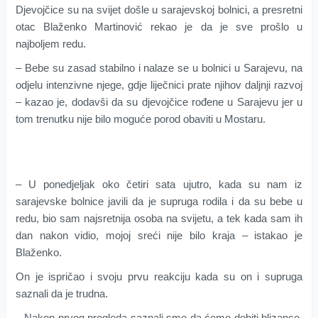
Djevojčice su na svijet došle u sarajevskoj bolnici, a presretni
otac Blaženko Martinović rekao je da je sve prošlo u
najboljem redu.
– Bebe su zasad stabilno i nalaze se u bolnici u Sarajevu, na
odjelu intenzivne njege, gdje liječnici prate njihov daljnji razvoj
– kazao je, dodavši da su djevojčice rođene u Sarajevu jer u
tom trenutku nije bilo moguće porod obaviti u Mostaru.
– U ponedjeljak oko četiri sata ujutro, kada su nam iz
sarajevske bolnice javili da je supruga rodila i da su bebe u
redu, bio sam najsretnija osoba na svijetu, a tek kada sam ih
dan nakon vidio, mojoj sreći nije bilo kraja – istakao je
Blaženko.
On je ispričao i svoju prvu reakciju kada su on i supruga
saznali da je trudna.
– Nakon prvog pregleda saznali smo da ćemo dobiti blizance,