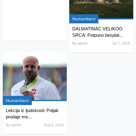
Humanitarci
DALMATINAC VELIKOG
SRCA: Potpuno besplat...
By
admin
Jul 7, 2016
Humanitarci
Lekcija iz ljudskosti: Poljak
prodaje me...
By
admin
Aug 8, 2016