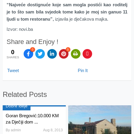
“Najveće dostignuće koje sam mogla postići kao roditelj
je to što sam bila svjedok tome kako je moj sin ganuo 11
ljudi u tom restoranu”,
izjavila je dječakova majka.
Izvor: novi.ba
Share and Enjoy !
0
0
0
SHARES
Tweet
Pin It
Related Posts
Dobre ideje
Goran Bregović:10.000 KM
za Dječiji dom ...
By
admin
Aug 8, 2013