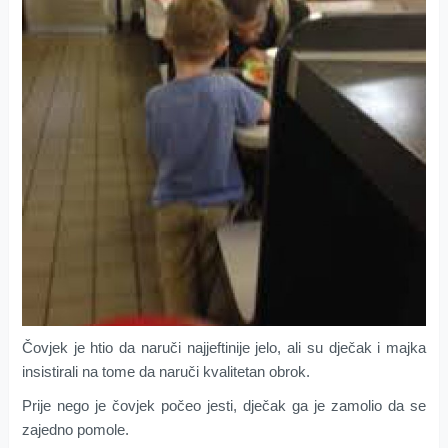
Čovjek je htio da naruči najjeftinije jelo, ali su dječak i majka
insistirali na tome da naruči kvalitetan obrok.
Prije nego je čovjek počeo jesti, dječak ga je zamolio da se
zajedno pomole.