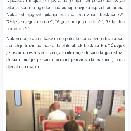
Dječakova majka je izjavila da je njen sin počeo postavljati
pitanja kada je ugledao neurednog čovjeka ispred restorana.
Neka od njegovih pitanja bila su: “Šta znači beskućnik?”,
“Gdje je njegova kuća?”, “A gdje mu je porodica?”, “Gdje drži
namirnice?”
Nakon što je čuo s kakvim se poteškoćama ovi ljudi susreću,
Josiah je tražio od majke da plate obrok beskućniku.
“Čovjek
je ušao u restoran i sjeo, ali niko nije došao da ga usluži.
Josiah mu je prišao i pružio jelovnik da naruči”,
priča
dječakova majka.