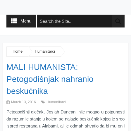
Menu
Home
Humanitarci
MALI HUMANISTA:
Petogodišnjak nahranio
beskućnika
March 13, 2016
Humanitarci
Petogodišnji dječak, Josiah Duncan, nije mogao u potpunosti
da razumije stanje u kojem se nalazio beskućnik kojeg je sreo
ispred restorana u Alabami, ali je odmah shvatio da bi mu on i