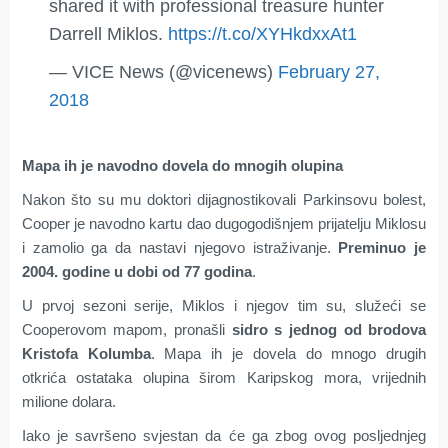
shared it with professional treasure hunter
Darrell Miklos.
https://t.co/XYHkdxxAt1
— VICE News (@vicenews)
February 27,
2018
Mapa ih je navodno dovela do mnogih olupina
Nakon što su mu doktori dijagnostikovali Parkinsovu bolest,
Cooper je navodno kartu dao dugogodišnjem prijatelju Miklosu
i zamolio ga da nastavi njegovo istraživanje.
Preminuo je
2004. godine u dobi od 77 godina
.
U prvoj sezoni serije, Miklos i njegov tim su, služeći se
Cooperovom mapom, pronašli
sidro s jednog od brodova
Kristofa Kolumba
. Mapa ih je dovela do mnogo drugih
otkrića ostataka olupina širom Karipskog mora, vrijednih
milione dolara.
Iako je savršeno svjestan da će ga zbog ovog posljednjeg