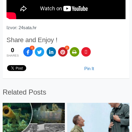
Izvor: 24sata.hr
Share and Enjoy !
0
0
0
SHARES
Pin It
Related Posts