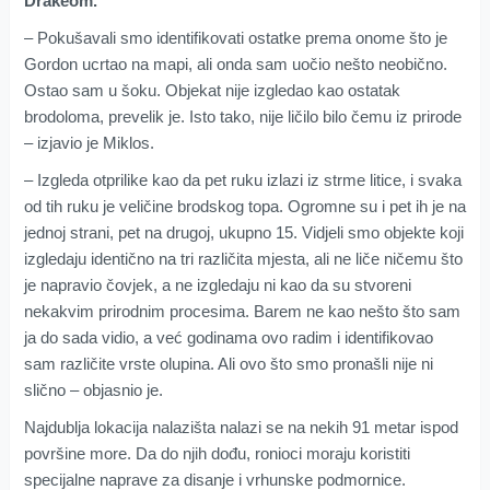
Drakeom.
– Pokušavali smo identifikovati ostatke prema onome što je
Gordon ucrtao na mapi, ali onda sam uočio nešto neobično.
Ostao sam u šoku. Objekat nije izgledao kao ostatak
brodoloma, prevelik je. Isto tako, nije ličilo bilo čemu iz prirode
– izjavio je Miklos.
– Izgleda otprilike kao da pet ruku izlazi iz strme litice, i svaka
od tih ruku je veličine brodskog topa. Ogromne su i pet ih je na
jednoj strani, pet na drugoj, ukupno 15. Vidjeli smo objekte koji
izgledaju identično na tri različita mjesta, ali ne liče ničemu što
je napravio čovjek, a ne izgledaju ni kao da su stvoreni
nekakvim prirodnim procesima. Barem ne kao nešto što sam
ja do sada vidio, a već godinama ovo radim i identifikovao
sam različite vrste olupina. Ali ovo što smo pronašli nije ni
slično – objasnio je.
Najdublja lokacija nalazišta nalazi se na nekih 91 metar ispod
površine more. Da do njih dođu, ronioci moraju koristiti
specijalne naprave za disanje i vrhunske podmornice.