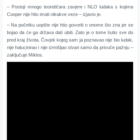
– Postoji mnogo teoretičara zavjere i NLO ludaka s kojima
Cooper nije htio imati nikakve veze – izjavio je.
– Na početku uopšte nije htio govoriti o onome što zna jer se
bojao da će ga država dati ubiti. Zato je o tome šutio sve do
pred kraj života. Čovjek kojeg sam ja poznavao nije bio ludak,
nije halucinirao i nije izmišljao stvari samo da privuče pažnju –
zaključuje Miklos.