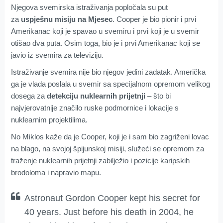
Njegova svemirska istraživanja popločala su put
za
uspješnu misiju na Mjesec
. Cooper je bio pionir i prvi
Amerikanac koji je spavao u svemiru i prvi koji je u svemir
otišao dva puta. Osim toga, bio je i prvi Amerikanac koji se
javio iz svemira za televiziju.
Istraživanje svemira nije bio njegov jedini zadatak. Američka
ga je vlada poslala u svemir sa specijalnom opremom velikog
dosega za
detekciju nuklearnih prijetnji
– što bi
najvjerovatnije značilo ruske podmornice i lokacije s
nuklearnim projektilima.
No Miklos kaže da je Cooper, koji je i sam bio zagriženi lovac
na blago, na svojoj špijunskoj misiji, služeći se opremom za
traženje nuklearnih prijetnji zabilježio i pozicije karipskih
brodoloma i napravio mapu.
Astronaut Gordon Cooper kept his secret for
40 years. Just before his death in 2004, he