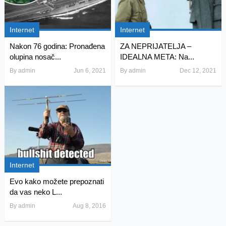
Internet
Internet
Nakon 76 godina: Pronađena
ZA NEPRIJATELJA –
olupina nosač...
IDEALNA META: Na...
By
admin
Jun 6, 2021
By
admin
Dec 12, 2021
Internet
Evo kako možete prepoznati
da vas neko L...
By
admin
Aug 8, 2016