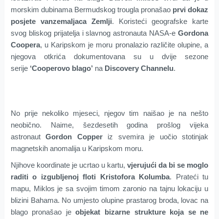
morskim dubinama Bermudskog trougla pronašao
prvi dokaz
posjete vanzemaljaca Zemlji
. Koristeći geografske karte
svog bliskog prijatelja i slavnog astronauta NASA-e
Gordona
Coopera
, u Karipskom je moru pronalazio različite olupine, a
njegova otkrića dokumentovana su u dvije sezone
serije
‘Cooperovo blago’
na
Discovery Channelu
.
No prije nekoliko mjeseci, njegov tim naišao je na nešto
neobično. Naime, šezdesetih godina prošlog vijeka
astronaut
Gordon Copper
iz svemira je uočio stotinjak
magnetskih anomalija u Karipskom moru.
Njihove koordinate je ucrtao u kartu,
vjerujući da bi se moglo
raditi o izgubljenoj floti Kristofora Kolumba
. Prateći tu
mapu, Miklos je sa svojim timom zaronio na tajnu lokaciju u
blizini Bahama. No umjesto olupine prastarog broda, lovac na
blago pronašao je
objekat bizarne strukture koja se ne