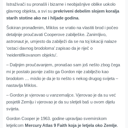
Istraživači su pronašli i bizarne i neobjašnjive oblike uokolo
glavnog objekta, a svi su
prekriveni debelim slojem koralja
starih stotine ako ne i hiljade godina
.
Šokiran pronađenim, Miklos se vratio na vlastiti brod i počeo
detaljnije proučavati Cooperove zabilješke. Zanimljivo,
astronaut je, umjesto da zabilježi da se na toj lokaciji nalaze
‘ostaci davnog brodoloma’ zapisao da je riječ o
‘neidentifikovanom objektu’.
– Daljnjim proučavanjem, pronašao sam još nešto zbog čega
mi je postalo jasnije zašto ga Gordon nije zabilježio kao
brodolom … mislio je da je to nešto s nekog drugog svijeta –
nastavlja Miklos.
– Gordon je vjerovao u vanzemaljce. Vjerovao je da su već
posjetili Zemlju i vjerovao je da su sletjeli baš u ovom dijelu
svijeta.
Gordon Cooper je 1963. godine upravljao svemirskom
letjelicom
Mercury Atlas 9 Faith koja je letjela oko Zemlje
.