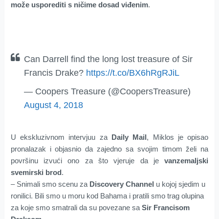
može usporediti s ničime dosad viđenim
.
Can Darrell find the long lost treasure of Sir
Francis Drake?
https://t.co/BX6hRgRJiL
— Coopers Treasure (@CoopersTreasure)
August 4, 2018
U ekskluzivnom intervjuu za
Daily Mail
, Miklos je opisao
pronalazak i objasnio da zajedno sa svojim timom želi na
površinu izvući ono za što vjeruje da je
vanzemaljski
svemirski brod
.
– Snimali smo scenu za
Discovery Channel
u kojoj sjedim u
ronilici. Bili smo u moru kod Bahama i pratili smo trag olupina
za koje smo smatrali da su povezane sa
Sir Francisom