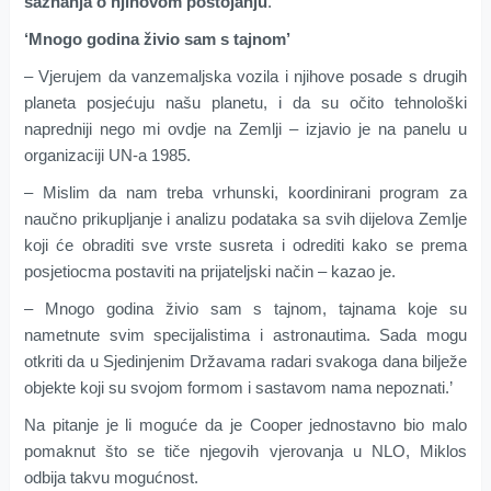
saznanja o njihovom postojanju
.
‘Mnogo godina živio sam s tajnom’
– Vjerujem da vanzemaljska vozila i njihove posade s drugih
planeta posjećuju našu planetu, i da su očito tehnološki
napredniji nego mi ovdje na Zemlji – izjavio je na panelu u
organizaciji UN-a 1985.
– Mislim da nam treba vrhunski, koordinirani program za
naučno prikupljanje i analizu podataka sa svih dijelova Zemlje
koji će obraditi sve vrste susreta i odrediti kako se prema
posjetiocma postaviti na prijateljski način – kazao je.
– Mnogo godina živio sam s tajnom, tajnama koje su
nametnute svim specijalistima i astronautima. Sada mogu
otkriti da u Sjedinjenim Državama radari svakoga dana bilježe
objekte koji su svojom formom i sastavom nama nepoznati.’
Na pitanje je li moguće da je Cooper jednostavno bio malo
pomaknut što se tiče njegovih vjerovanja u NLO, Miklos
odbija takvu mogućnost.