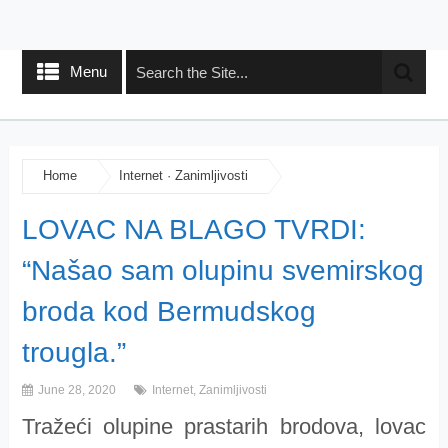
Menu
Home
Internet
·
Zanimljivosti
LOVAC NA BLAGO TVRDI:
“Našao sam olupinu svemirskog
broda kod Bermudskog
trougla.”
June 28, 2020
Internet
,
Zanimljivosti
Tražeći olupine prastarih brodova, lovac