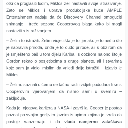
otkrića proglasiti ludim, Miklos želi nastaviti svoje istraživanje.
Zato se Miklos i uprava produkcijske kuće AMPLE
Entertainment nadaju da će Discovery Channel omogućiti
snimanje i treće sezone Cooperovog blaga kako bi mogli
nastaviti s istraživanjem.
– Želim to istražiti. Želim vidjeti šta je to, jer ako je to nešto što
je napravila priroda, onda je to čudo prirode, ali s obzirom da
je smješteno baš u tom dijelu Kariba i s obzirom na ono što je
Gordon rekao o posjetiocima s druge planete, ali i stvarima
koje sam ja vidio, mislim da vrijedi dalje istražiti – izjavio je
Miklos.
– Želimo saznati o čemu se tačno radi i vidjeti podudara li se s
Cooperovim vjerovanjem da nismo sami u svemiru –
zaključuje.
Kada je njegova karijera u NASA-i završila, Cooper je postao
poznat po svojim gorljivim javnim istupima kojima je tvrdio da
postoje vanzemaljci i da
vlada namjerno zataškava