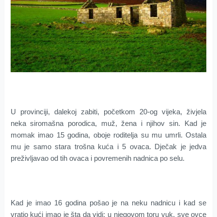
U provinciji, dalekoj zabiti, početkom 20-og vijeka, živjela
neka siromašna porodica, muž, žena i njihov sin. Kad je
momak imao 15 godina, oboje roditelja su mu umrli. Ostala
mu je samo stara trošna kuća i 5 ovaca. Dječak je jedva
preživljavao od tih ovaca i povremenih nadnica po selu.
Kad je imao 16 godina pošao je na neku nadnicu i kad se
vratio kući imao je šta da vidi: u njegovom toru vuk, sve ovce