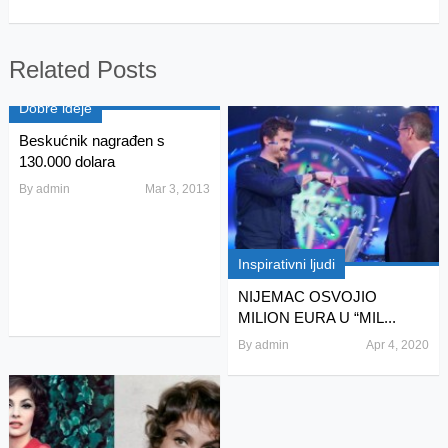
Related Posts
Dobre ideje
Beskućnik nagrađen s
130.000 dolara
By
admin
Mar 3, 2013
Inspirativni ljudi
NIJEMAC OSVOJIO
MILION EURA U “MIL...
By
admin
Apr 4, 2020