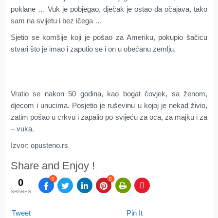
poklane … Vuk je pobjegao, dječak je ostao da očajava, tako
sam na svijetu i bez ičega …
Sjetio se komšije koji je pošao za Ameriku, pokupio šačicu
stvari što je imao i zaputio se i on u obećanu zemlju.
Vratio se nakon 50 godina, kao bogat čovjek, sa ženom,
djecom i unucima. Posjetio je ruševinu u kojoj je nekad živio,
zatim pošao u crkvu i zapalio po svijeću za oca, za majku i za
– vuka.
Izvor: opusteno.rs
Share and Enjoy !
0
0
0
SHARES
Tweet
Pin It