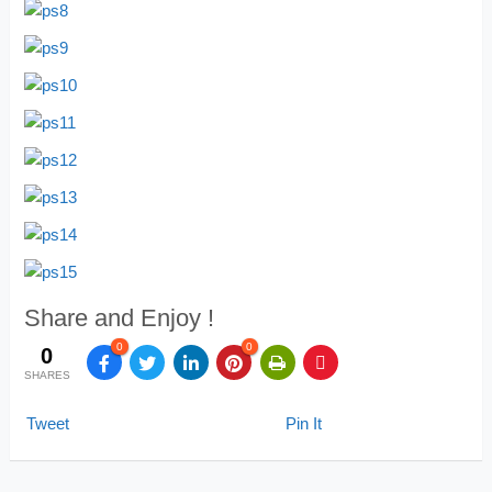
Share and Enjoy !
0
0
0
SHARES
Tweet
Pin It