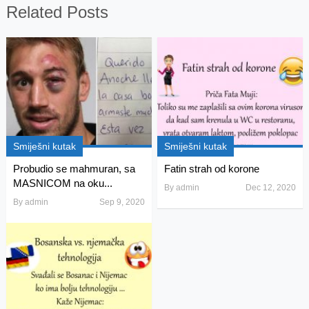
Related Posts
Smiješni kutak
Smiješni kutak
Probudio se mahmuran, sa
Fatin strah od korone
MASNICOM na oku...
By
admin
Dec 12, 2020
By
admin
Sep 9, 2020