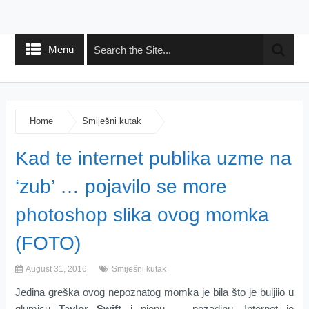
Menu
Home
Smiješni kutak
Kad te internet publika uzme na
‘zub’ … pojavilo se more
photoshop slika ovog momka
(FOTO)
August 31, 2016
Smiješni kutak
Jedina greška ovog nepoznatog momka je bila što je buljiio u
glumicu
Taylor Swift
i njenu … pozadinu. Internet je