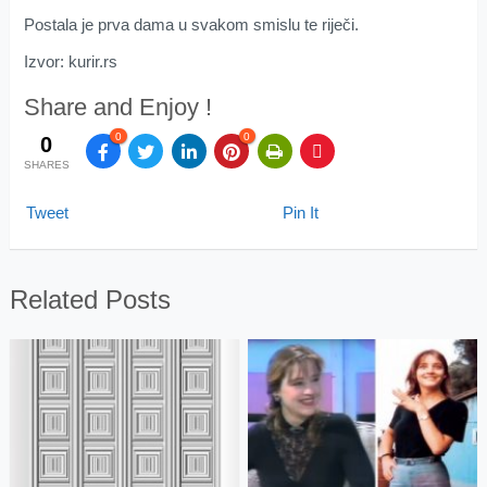
Postala je prva dama u svakom smislu te riječi.
Izvor: kurir.rs
Share and Enjoy !
0
0
0
SHARES
Tweet
Pin It
Related Posts