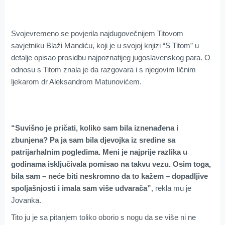
Svojevremeno se povjerila najdugovečnijem Titovom
savjetniku Blaži Mandiću, koji je u svojoj knjizi “S Titom” u
detalje opisao prosidbu najpoznatijeg jugoslavenskog para. O
odnosu s Titom znala je da razgovara i s njegovim ličnim
ljekarom dr Aleksandrom Matunovićem.
“Suvišno je pričati, koliko sam bila iznenađena i
zbunjena? Pa ja sam bila djevojka iz sredine sa
patrijarhalnim pogledima. Meni je najprije razlika u
godinama isključivala pomisao na takvu vezu. Osim toga,
bila sam – neće biti neskromno da to kažem – dopadljive
spoljašnjosti i imala sam više udvarača”
, rekla mu je
Jovanka.
Tito ju je sa pitanjem toliko oborio s nogu da se više ni ne