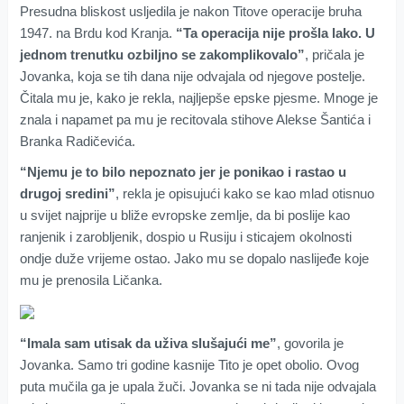
Presudna bliskost usljedila je nakon Titove operacije bruha
1947. na Brdu kod Kranja.
“Ta operacija nije prošla lako. U
jednom trenutku ozbiljno se zakomplikovalo”
, pričala je
Jovanka, koja se tih dana nije odvajala od njegove postelje.
Čitala mu je, kako je rekla, najljepše epske pjesme. Mnoge je
znala i napamet pa mu je recitovala stihove Alekse Šantića i
Branka Radičevića.
“Njemu je to bilo nepoznato jer je ponikao i rastao u
drugoj sredini”
, rekla je opisujući kako se kao mlad otisnuo
u svijet najprije u bliže evropske zemlje, da bi poslije kao
ranjenik i zarobljenik, dospio u Rusiju i sticajem okolnosti
ondje duže vrijeme ostao. Jako mu se dopalo naslijeđe koje
mu je prenosila Ličanka.
“Imala sam utisak da uživa slušajući me”
, govorila je
Jovanka. Samo tri godine kasnije Tito je opet obolio. Ovog
puta mučila ga je upala žuči. Jovanka se ni tada nije odvajala