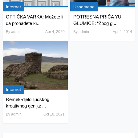
Internet
Uspomene
OPTIČKA VARKA: Možete li
POTRESNA PRIČA YU
da pronađete kr...
GLUMICE: “Zbog g...
By
admin
Apr 4, 2020
By
admin
Apr 4, 2014
Internet
Remek-djelo ljudskog
kreativnog genija: ...
By
admin
Oct 10, 2021