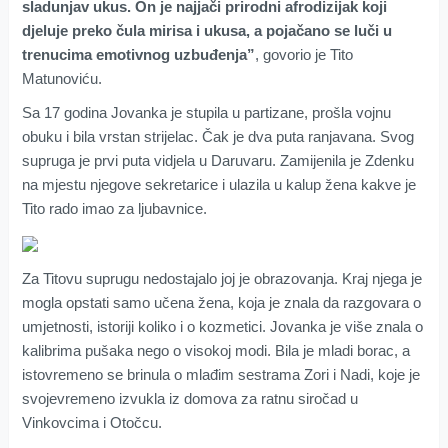
sladunjav ukus. On je najjači prirodni afrodizijak koji
djeluje preko čula mirisa i ukusa, a pojačano se luči u
trenucima emotivnog uzbuđenja”
, govorio je Tito
Matunoviću.
Sa 17 godina Jovanka je stupila u partizane, prošla vojnu
obuku i bila vrstan strijelac. Čak je dva puta ranjavana. Svog
supruga je prvi puta vidjela u Daruvaru. Zamijenila je Zdenku
na mjestu njegove sekretarice i ulazila u kalup žena kakve je
Tito rado imao za ljubavnice.
Za Titovu suprugu nedostajalo joj je obrazovanja. Kraj njega je
mogla opstati samo učena žena, koja je znala da razgovara o
umjetnosti, istoriji koliko i o kozmetici. Jovanka je više znala o
kalibrima pušaka nego o visokoj modi. Bila je mladi borac, a
istovremeno se brinula o mlađim sestrama Zori i Nadi, koje je
svojevremeno izvukla iz domova za ratnu siročad u
Vinkovcima i Otočcu.