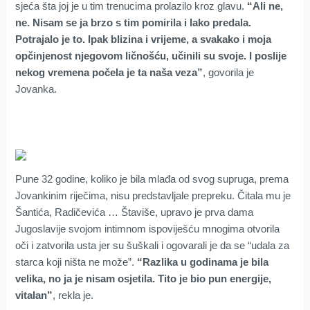
sjeća šta joj je u tim trenucima prolazilo kroz glavu.
“Ali ne,
ne. Nisam se ja brzo s tim pomirila i lako predala.
Potrajalo je to. Ipak blizina i vrijeme, a svakako i moja
opčinjenost njegovom ličnošću, učinili su svoje. I poslije
nekog vremena počela je ta naša veza”
, govorila je
Jovanka.
Pune 32 godine, koliko je bila mlađa od svog supruga, prema
Jovankinim riječima, nisu predstavljale prepreku. Čitala mu je
Šantića, Radičevića … Štaviše, upravo je prva dama
Jugoslavije svojom intimnom ispoviješću mnogima otvorila
oči i zatvorila usta jer su šuškali i ogovarali je da se “udala za
starca koji ništa ne može”.
“Razlika u godinama je bila
velika, no ja je nisam osjetila. Tito je bio pun energije,
vitalan”
, rekla je.