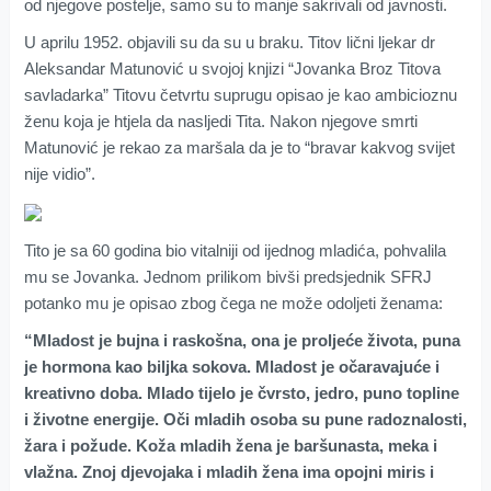
od njegove postelje, samo su to manje sakrivali od javnosti.
U aprilu 1952. objavili su da su u braku. Titov lični ljekar dr
Aleksandar Matunović u svojoj knjizi “Jovanka Broz Titova
savladarka” Titovu četvrtu suprugu opisao je kao ambicioznu
ženu koja je htjela da nasljedi Tita. Nakon njegove smrti
Matunović je rekao za maršala da je to “bravar kakvog svijet
nije vidio”.
Tito je sa 60 godina bio vitalniji od ijednog mladića, pohvalila
mu se Jovanka. Jednom prilikom bivši predsjednik SFRJ
potanko mu je opisao zbog čega ne može odoljeti ženama:
“Mladost je bujna i raskošna, ona je proljeće života, puna
je hormona kao biljka sokova. Mladost je očaravajuće i
kreativno doba. Mlado tijelo je čvrsto, jedro, puno topline
i životne energije. Oči mladih osoba su pune radoznalosti,
žara i požude. Koža mladih žena je baršunasta, meka i
vlažna. Znoj djevojaka i mladih žena ima opojni miris i