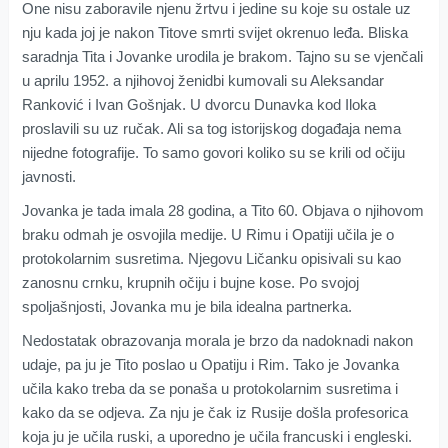
One nisu zaboravile njenu žrtvu i jedine su koje su ostale uz
nju kada joj je nakon Titove smrti svijet okrenuo leđa. Bliska
saradnja Tita i Jovanke urodila je brakom. Tajno su se vjenčali
u aprilu 1952. a njihovoj ženidbi kumovali su Aleksandar
Ranković i Ivan Gošnjak. U dvorcu Dunavka kod Iloka
proslavili su uz ručak. Ali sa tog istorijskog događaja nema
nijedne fotografije. To samo govori koliko su se krili od očiju
javnosti.
Jovanka je tada imala 28 godina, a Tito 60. Objava o njihovom
braku odmah je osvojila medije. U Rimu i Opatiji učila je o
protokolarnim susretima. Njegovu Ličanku opisivali su kao
zanosnu crnku, krupnih očiju i bujne kose. Po svojoj
spoljašnjosti, Jovanka mu je bila idealna partnerka.
Nedostatak obrazovanja morala je brzo da nadoknadi nakon
udaje, pa ju je Tito poslao u Opatiju i Rim. Tako je Jovanka
učila kako treba da se ponaša u protokolarnim susretima i
kako da se odjeva. Za nju je čak iz Rusije došla profesorica
koja ju je učila ruski, a uporedno je učila francuski i engleski.