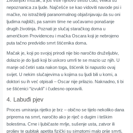
Životinjski mozak, a još više njihovo šesto čulo, velika su
nepoznanica za ljude. Najčešće se kao vidoviti navode psi i
mačke, no istražitelji paranormalnog objašnjavaju da su oni
ljudima najbliži, pa samim time ne uočavamo ponašanje
drugih životinja. Poznati je slučaj staračkog doma u
američkom Providenceu i mačka Oscara koji je nebrojeno
puta tačno predvidio smrt štićenika doma.
Mačak je, koji po svojoj prirodi nije bio naročito druželjubiv,
dolazio je do ljudi koji bi uskoro umrli te se mazio uz njih. U
manje od četiri sata nakon toga, štićenik bi napustio ovaj
svijet. U nekim slučajevima u kojima su ljudi bili u komi, a
doktori su ih već otpisali – Oscar nije prilazio. Naknadno, ti bi
se štićenici “izvukli” i čudesno oporavili.
4. Labuđi pjev
Proces umiranja rijetko je brz – obično se tijelo nekoliko dana
priprema na smrt, naročito ako je riječ o dugim i teškim
bolestima. Crne i ljubičaste mrlje, sušenje usta, zatvor ili
proljev te gubitak apetita fizički su simptomi malo prije smrti,