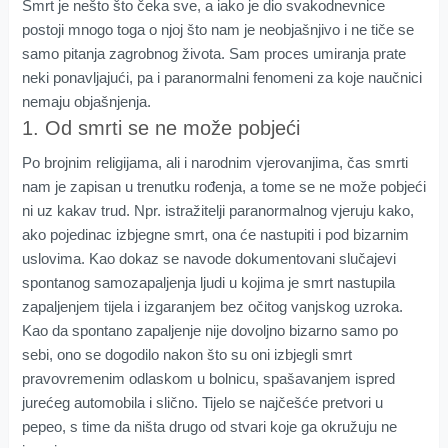
Smrt je nešto što čeka sve, a iako je dio svakodnevnice
postoji mnogo toga o njoj što nam je neobjašnjivo i ne tiče se
samo pitanja zagrobnog života. Sam proces umiranja prate
neki ponavljajući, pa i paranormalni fenomeni za koje naučnici
nemaju objašnjenja.
1. Od smrti se ne može pobjeći
Po brojnim religijama, ali i narodnim vjerovanjima, čas smrti
nam je zapisan u trenutku rođenja, a tome se ne može pobjeći
ni uz kakav trud. Npr. istražitelji paranormalnog vjeruju kako,
ako pojedinac izbjegne smrt, ona će nastupiti i pod bizarnim
uslovima. Kao dokaz se navode dokumentovani slučajevi
spontanog samozapaljenja ljudi u kojima je smrt nastupila
zapaljenjem tijela i izgaranjem bez očitog vanjskog uzroka.
Kao da spontano zapaljenje nije dovoljno bizarno samo po
sebi, ono se dogodilo nakon što su oni izbjegli smrt
pravovremenim odlaskom u bolnicu, spašavanjem ispred
jurećeg automobila i slično. Tijelo se najčešće pretvori u
pepeo, s time da ništa drugo od stvari koje ga okružuju ne