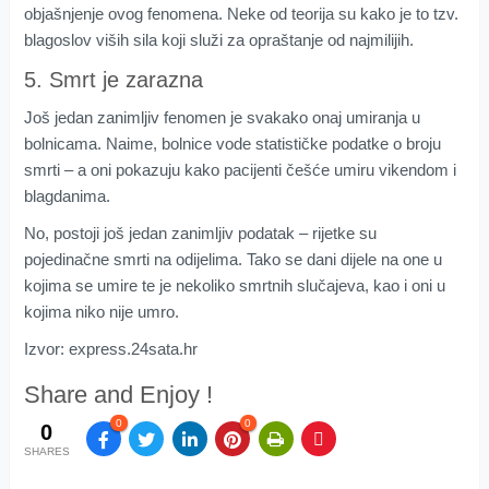
objašnjenje ovog fenomena. Neke od teorija su kako je to tzv.
blagoslov viših sila koji služi za opraštanje od najmilijih.
5. Smrt je zarazna
Još jedan zanimljiv fenomen je svakako onaj umiranja u
bolnicama. Naime, bolnice vode statističke podatke o broju
smrti – a oni pokazuju kako pacijenti češće umiru vikendom i
blagdanima.
No, postoji još jedan zanimljiv podatak – rijetke su
pojedinačne smrti na odijelima. Tako se dani dijele na one u
kojima se umire te je nekoliko smrtnih slučajeva, kao i oni u
kojima niko nije umro.
Izvor: express.24sata.hr
Share and Enjoy !
0
0
0
SHARES