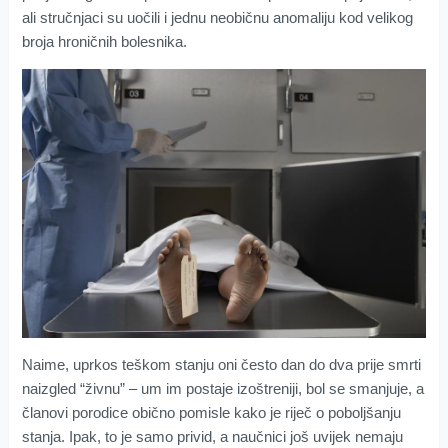
ali stručnjaci su uočili i jednu neobičnu anomaliju kod velikog
broja hroničnih bolesnika.
Naime, uprkos teškom stanju oni često dan do dva prije smrti
naizgled “živnu” – um im postaje izoštreniji, bol se smanjuje, a
članovi porodice obično pomisle kako je riječ o poboljšanju
stanja. Ipak, to je samo privid, a naučnici još uvijek nemaju