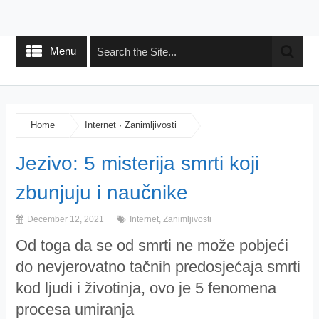
Menu
Home
Internet
·
Zanimljivosti
Jezivo: 5 misterija smrti koji
zbunjuju i naučnike
December 12, 2021
Internet
,
Zanimljivosti
Od toga da se od smrti ne može pobjeći
do nevjerovatno tačnih predosjećaja smrti
kod ljudi i životinja, ovo je 5 fenomena
procesa umiranja