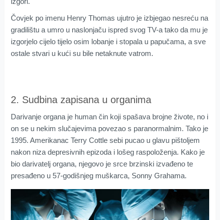
izgori.
Čovjek po imenu Henry Thomas ujutro je izbjegao nesreću na
gradilištu a umro u naslonjaču ispred svog TV-a tako da mu je
izgorjelo cijelo tijelo osim lobanje i stopala u papučama, a sve
ostale stvari u kući su bile netaknute vatrom.
2. Sudbina zapisana u organima
Darivanje organa je human čin koji spašava brojne živote, no i
on se u nekim slučajevima povezao s paranormalnim. Tako je
1995. Amerikanac Terry Cottle sebi pucao u glavu pištoljem
nakon niza depresivnih epizoda i lošeg raspoloženja. Kako je
bio darivatelj organa, njegovo je srce brzinski izvađeno te
presađeno u 57-godišnjeg muškarca, Sonny Grahama.