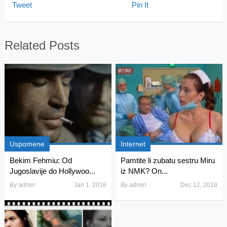
Tweet
Pin It
Related Posts
Uspomene
Internet
Bekim Fehmiu: Od
Pamtite li zubatu sestru Miru
Jugoslavije do Hollywoo...
iz NMK? On...
By
admin
Jan 1, 2016
By
admin
Dec 12, 2018