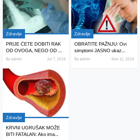
Zdravlje
Zdravlje
PRIJE ĆETE DOBITI RAK
OBRATITE PAŽNJU: Ovi
OD OVOGA, NEGO OD ...
simptomi JASNO ukaz...
By
admin
Jul 7, 2019
By
admin
Nov 11, 2019
Zdravlje
KRVNI UGRUŠAK MOŽE
BITI FATALAN: Ako ima...