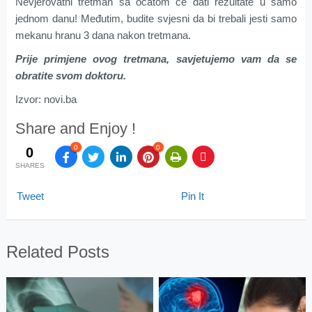
Nevjerovatni tretman sa ocatom će dati rezultate u samo
jednom danu! Međutim, budite svjesni da bi trebali jesti samo
mekanu hranu 3 dana nakon tretmana.
Prije primjene ovog tretmana, savjetujemo vam da se
obratite svom doktoru.
Izvor: novi.ba
Share and Enjoy !
0
0
0
SHARES
Tweet
Pin It
Related Posts