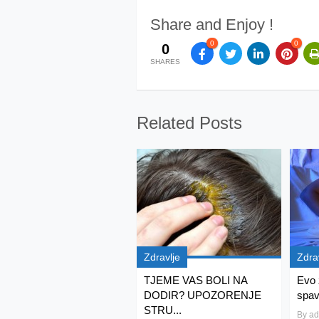
Share and Enjoy !
0
0
0
SHARES
Related Posts
Zdravlje
Zdra
TJEME VAS BOLI NA
Evo 
DODIR? UPOZORENJE
spav
STRU...
By
ad