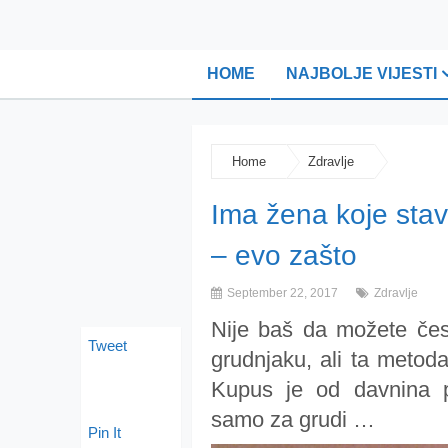
HOME
NAJBOLJE VIJESTI
Home
Zdravlje
Ima žena koje stavl
– evo zašto
September 22, 2017
Zdravlje
Nije baš da možete čest
Tweet
grudnjaku, ali ta metod
Kupus je od davnina p
samo za grudi …
Pin It