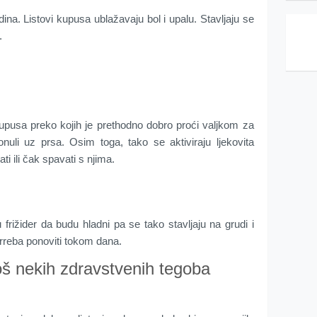
odina. Listovi kupusa ublažavaju bol i upalu. Stavljaju se
.
 kupusa preko kojih je prethodno dobro proći valjkom za
ionuli uz prsa. Osim toga, tako se aktiviraju ljekovita
ti ili čak spavati s njima.
 frižider da budu hladni pa se tako stavljaju na grudi i
rreba ponoviti tokom dana.
š nekih zdravstvenih tegoba