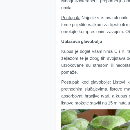
Mnogi fizioterapeuti preporučuju o
upala.
Postupak:
Najprije s listova uklonite
tome prijeđite valjkom za tijesto ili
omotajte kompresionim zavojem. Oblo
Ublažava glavobolju
Kupus je bogat vitaminima C i K, t
željezom te je zbog tih svojstava d
uzrokovane su stresom ili nedosta
pomaže.
Postupak kod glavobolje:
Listovi k
prethodnim slučajevima, listove ma
apsorbovati hranjive tvari, a kupus ć
listove možete staviti na 15 minuta u