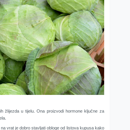
jih žlijezda u tijelu. Ona proizvodi hormone ključne za
ela.
a vrat je dobro stavljati obloge od listova kupusa kako