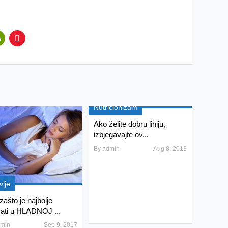
Nutricionizam
Ako želite dobru liniju,
izbjegavajte ov...
By
admin
Aug 8, 2013
vlje
zašto je najbolje
ati u HLADNOJ ...
min
Sep 9, 2017