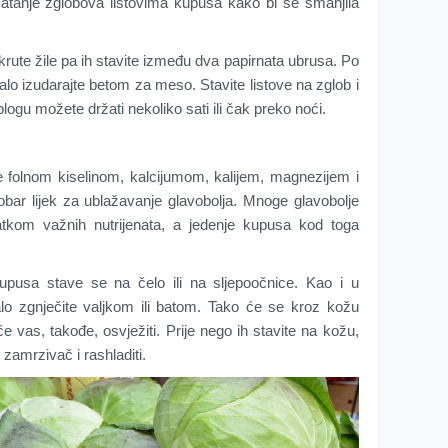
matanje zglobova listovima kupusa kako bi se smanjila
 krute žile pa ih stavite između dva papirnata ubrusa. Po
 malo izudarajte betom za meso. Stavite listove na zglob i
gu možete držati nekoliko sati ili čak preko noći.
e folnom kiselinom, kalcijumom, kalijem, magnezijem i
obar lijek za ublažavanje glavobolja. Mnoge glavobolje
tkom važnih nutrijenata, a jedenje kupusa kod toga
upusa stave se na čelo ili na sljepoočnice. Kao i u
lo zgnječite valjkom ili batom. Tako će se kroz kožu
e vas, takođe, osvježiti. Prije nego ih stavite na kožu,
 zamrzivač i rashladiti.