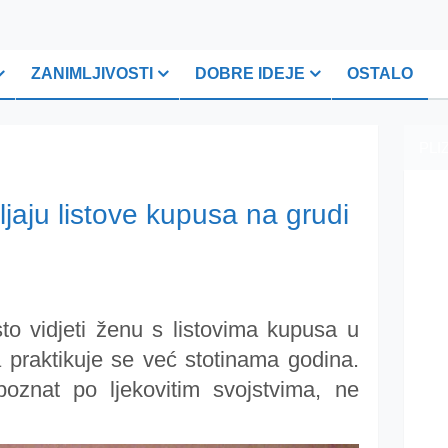
ZANIMLJIVOSTI
DOBRE IDEJE
OSTALO
PLI
jaju listove kupusa na grudi
o vidjeti ženu s listovima kupusa u
a praktikuje se već stotinama godina.
oznat po ljekovitim svojstvima, ne