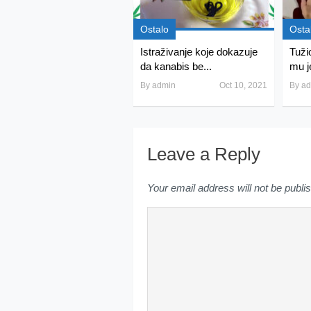
Ostalo
Osta
Istraživanje koje dokazuje
Tuži
da kanabis be...
mu j
By
admin
Oct 10, 2021
By
ad
Leave a Reply
Your email address will not be publi