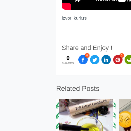
Izvor: kurir.rs
Share and Enjoy !
0
0
0
SHARES
Related Posts