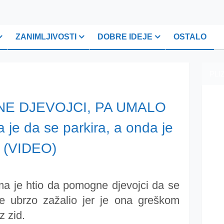
ZANIMLJIVOSTI
DOBRE IDEJE
OSTALO
PLI
E DJEVOJCI, PA UMALO
je da se parkira, a onda je
… (VIDEO)
ma je htio da pomogne djevojci da se
 je ubrzo zažalio jer je ona greškom
z zid.