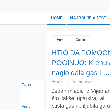
HOME
NAJBOLJE VIJESTI
Home
Ostalo
HTIO DA POMOGN
POGINUO: Krenula 
naglo dala gas i 
June 18, 2019
Ostalo
Tweet
Jedan mladić iz Vijetna
što lakše uparkira, ali
stisla gas i priljubila ga u
Pin It