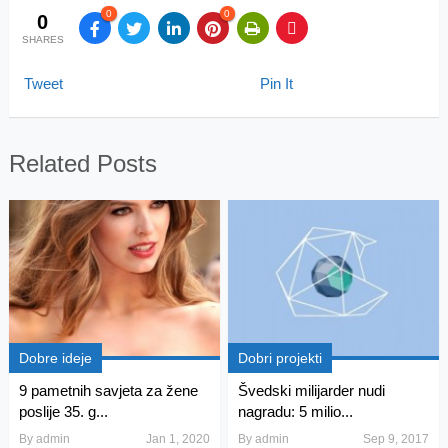
0
0
0
SHARES
Tweet
Pin It
Related Posts
Dobre ideje
Dobri projekti
9 pametnih savjeta za žene
Švedski milijarder nudi
poslije 35. g...
nagradu: 5 milio...
By
admin
Jan 1, 2020
By
admin
Sep 9, 2017