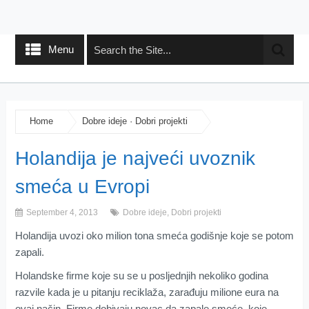
Menu
Home
Dobre ideje
·
Dobri projekti
Holandija je najveći uvoznik
smeća u Evropi
September 4, 2013
Dobre ideje
,
Dobri projekti
Holandija uvozi oko milion tona smeća godišnje koje se potom
zapali.
Holandske firme koje su se u posljednjih nekoliko godina
razvile kada je u pitanju reciklaža, zarađuju milione eura na
ovaj način. Firme dobivaju novac da zapale smeće, koje