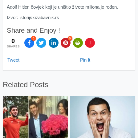
Adolf Hitler, čovjek koji je uništio živote miliona je rođen.
Izvor: istorijskizabavnik.rs
Share and Enjoy !
0
0
0
SHARES
Tweet
Pin It
Related Posts