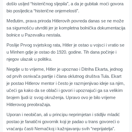
došlo usljed “histeričnog sljepila”, a da je gubitak moći govora
bio posljedica “histerične onjemelosti”.
Međutim, prava priroda Hitlerovih povreda danas se ne može
sa sigurnošću utvrditi jer je kompletna bolnička dokumentacija
bolnice u Pazevalku nestala.
Poslije Prvog svjetskog rata, Hitler je ostao u vojsci i vratio se
u Minhen gdje je ostao do 1920. godine. Tih dana počinje i
njegov ulazak u politiku.
Negdje u to vrijeme, Hitler je upoznao i Ditriha Ekarta, jednog
od prvih osnivača partije i člana oklutnog društva Tula. Ekart
je postao Hitlerov mentor i često je razmjenjivao ideje sa njim,
učeći ga kako da se oblači i govori i upoznajući ga sa velikim
brojem ljudi iz svog okruženja. Upravo ovo je bilo vrijeme
Hitlerovog preobražaja.
Uporan i neobičan, ali u principu neprimjetan i stidljiv mladić
postao je fanatični govornik koji je padao u trans govoreći o
vraćanju časti Nemačkoj i kažnjavanju svih “neprijatelja”.