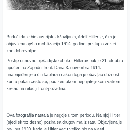
Budući da je bio austrijski državljanin, Adolf Hitler je, čim je
objavljena opšta mobilizacija 1914. godine, pristupio vojsci
kao dobrovoljac.
Poslije osnovne pješadijske obuke, Hitlerov puk je 21. oktobra
upućen na Zapadni front. Dana 3. novembra 1914.
unaprijeđen je u čin kaplara i nakon toga je obavljao dužnost
kurira puka i često se, pod žestokom neprijateljskom vatrom,
kretao na relaciji front-pozadina.
Ova fotografija nastala je negdje u tom periodu. Na njoj Hitler
(sjedi skroz desno) pozira sa drugovima iz rata. Objavljena je
prvi put 1939. kada je Hitler već uveliko bio na vlasti.