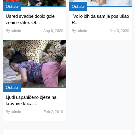
Ostalo
Ostalo
Usred svadbe dobio gole
“Volio bih da sam je poslušao
ženine slike: Ot...
R...
By
admin
Aug 8, 2020
By
admin
Mar 3, 2020
Ostalo
Ljudi uspaničeno bježe na
krovove kuća: ...
By
admin
Feb 2, 2019