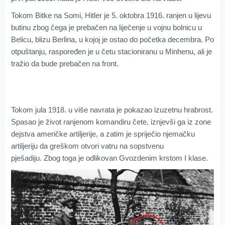
Tokom Bitke na Somi, Hitler je 5. oktobra 1916. ranjen u lijevu
butinu zbog čega je prebačen na liječenje u vojnu bolnicu u
Belicu, blizu Berlina, u kojoj je ostao do početka decembra. Po
otpuštanju, raspoređen je u četu stacioniranu u Minhenu, ali je
tražio da bude prebačen na front.
Tokom jula 1918. u više navrata je pokazao izuzetnu hrabrost.
Spasao je život ranjenom komandiru čete, iznjevši ga iz zone
dejstva američke artiljerije, a zatim je spriječio njemačku
artiljeriju da greškom otvori vatru na sopstvenu
pješadiju. Zbog toga je odlikovan Gvozdenim krstom I klase.