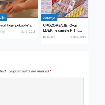
vlje
Zdravlje
acili koje ‘pokupite’ Z...
UPOZORENJE! Ovaj
LIJEK ne smijete PITI u...
min
Mar 3, 2018
By
admin
Sep 9, 2019
shed.
Required fields are marked
*