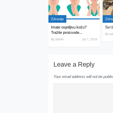
Zdravlje
Zdra
Imate osjetljivu kožu?
Svi b
Tražite proizvode...
By
ad
By
admin
Jul 7, 2018
Leave a Reply
Your email address will not be publi