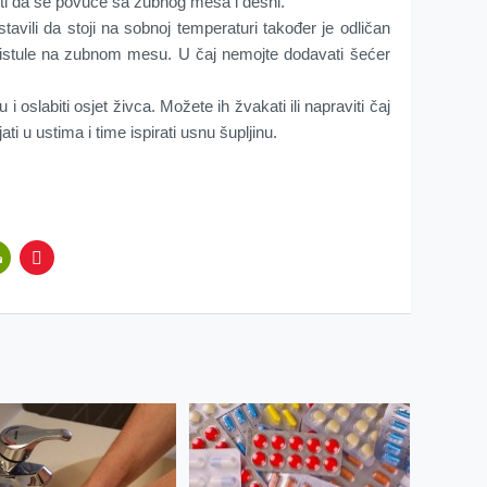
sti da se povuče sa zubnog mesa i desni.
ostavili da stoji na sobnoj temperaturi također je odličan
 fistule na zubnom mesu. U čaj nemojte dodavati šećer
i oslabiti osjet živca. Možete ih žvakati ili napraviti čaj
ti u ustima i time ispirati usnu šupljinu.