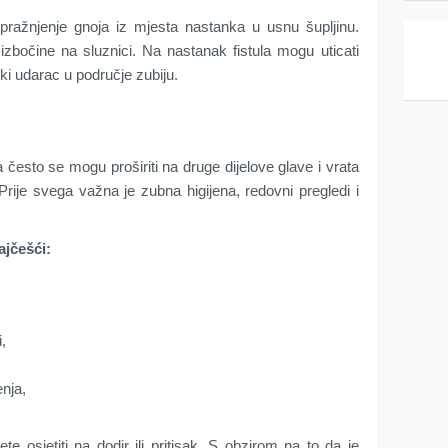
ražnjenje gnoja iz mjesta nastanka u usnu šupljinu.
izbočine na sluznici. Na nastanak fistula mogu uticati
ički udarac u područje zubiju.
 često se mogu proširiti na druge dijelove glave i vrata
. Prije svega važna je zubna higijena, redovni pregledi i
ajčešći:
i,
nja,
te osjetiti na dodir ili pritisak. S obzirom na to da je