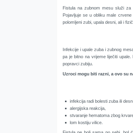
Fistula na zubnom mesu služi za p
Pojavljuje se u obliku male crvene 
polomljeni zubi, upala desni, ali i fiz
Infekcije i upale zuba i zubnog mesa
pa je bitno na vrijeme liječiti upale
popravci zubiju.
Uzroci mogu biti razni, a ovo su n
infekcija radi bolesti zuba ili desn
alergijska reakcija,
stvaranje hematoma zbog krvare
lom kostiju vilice.
Fistula ne boli sama po sebi, bol će