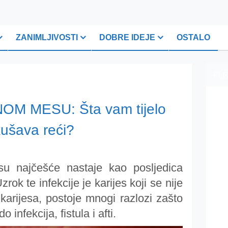
ZANIMLJIVOSTI
DOBRE IDEJE
OSTALO
PLI
OM MESU: Šta vam tijelo
ušava reći?
u najčešće nastaje kao posljedica
rok te infekcije je karijes koji se nije
 karijesa, postoje mnogi razlozi zašto
infekcija, fistula i afti.