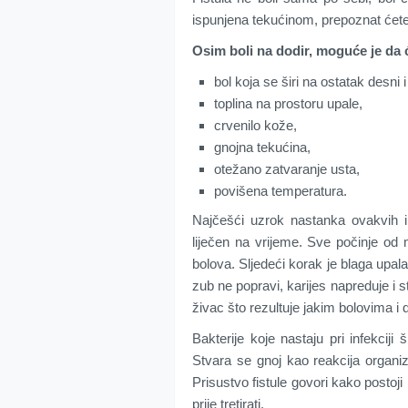
ispunjena tekućinom, prepoznat ćete
Osim boli na dodir, moguće je da će
bol koja se širi na ostatak desni i
toplina na prostoru upale,
crvenilo kože,
gnojna tekućina,
otežano zatvaranje usta,
povišena temperatura.
Najčešći uzrok nastanka ovakvih in
liječen na vrijeme. Sve počinje od
bolova. Sljedeći korak je blaga upala
zub ne popravi, karijes napreduje i s
živac što rezultuje jakim bolovima i 
Bakterije koje nastaju pri infekciji
Stvara se gnoj kao reakcija organiz
Prisustvo fistule govori kako postoji
prije tretirati.