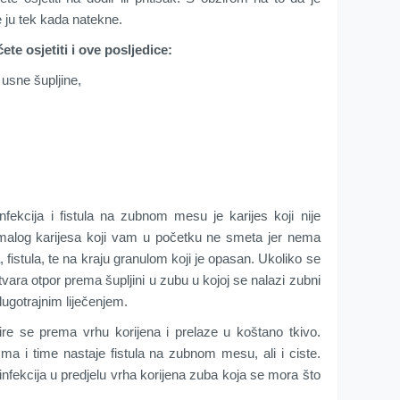
 ju tek kada natekne.
te osjetiti i ove posljedice:
 usne šupljine,
fekcija i fistula na zubnom mesu je karijes koji nije
 malog karijesa koji vam u početku ne smeta jer nema
, fistula, te na kraju granulom koji je opasan. Ukoliko se
tvara otpor prema šupljini u zubu u kojoj se nalazi zubni
dugotrajnim liječenjem.
 šire se prema vrhu korijena i prelaze u koštano tkivo.
ma i time nastaje fistula na zubnom mesu, ali i ciste.
 infekcija u predjelu vrha korijena zuba koja se mora što