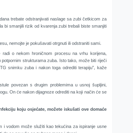
ana trebate odstranjivati naslage sa zubi četkicom za
i smanjili rizik od kvarenja zubi trebali biste smanjiti
su, nemojte je pokušavati otrgnuti ili odstraniti sami.
 se radi o nekom hroničnom procesu na vrhu korijena,
pornim strukturama zuba. Isto tako, može biti riječi
RTG snimku zuba i nakon toga odrediti terapiju”, kaže
stule povezan s drugim problemima u usnoj šupljini,
gu. On će nakon dijagnoze odrediti na koji način će se
 infekciju koju osjećate, možete iskušati ove domaće
m i vodom može služiti kao tekućina za ispiranje usne