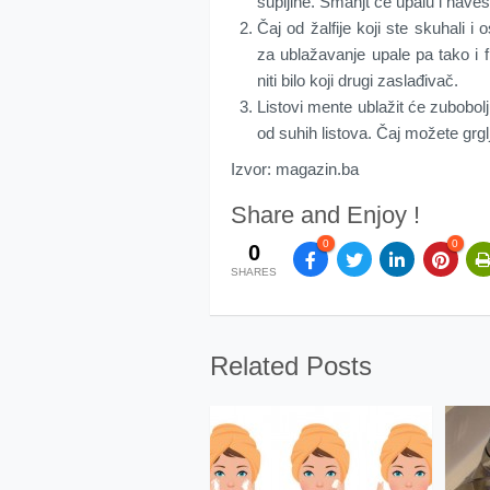
šupljine. Smanjt će upalu i nave
Čaj od žalfije koji ste skuhali i 
za ublažavanje upale pa tako i
niti bilo koji drugi zaslađivač.
Listovi mente ublažit će zubobolju 
od suhih listova. Čaj možete grglja
Izvor: magazin.ba
Share and Enjoy !
0
0
0
SHARES
Related Posts