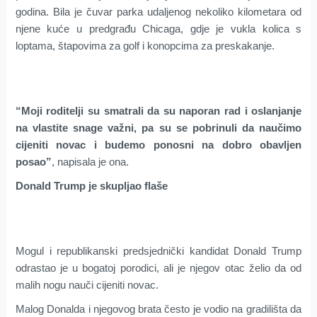
godina. Bila je čuvar parka udaljenog nekoliko kilometara od
njene kuće u predgrađu Chicaga, gdje je vukla kolica s
loptama, štapovima za golf i konopcima za preskakanje.
“Moji roditelji su smatrali da su naporan rad i oslanjanje
na vlastite snage važni, pa su se pobrinuli da naučimo
cijeniti novac i budemo ponosni na dobro obavljen
posao”
, napisala je ona.
Donald Trump je skupljao flaše
Mogul i republikanski predsjednički kandidat Donald Trump
odrastao je u bogatoj porodici, ali je njegov otac želio da od
malih nogu nauči cijeniti novac.
Malog Donalda i njegovog brata često je vodio na gradilišta da