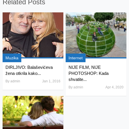
Related Posts
Muzika
Internet
DIRLJIVO: Balaševićeva
NIJE FILM, NIJE
žena otkrila kako...
PHOTOSHOP: Kada
shvatite...
By
admin
Jan 1, 2016
By
admin
Apr 4, 2020