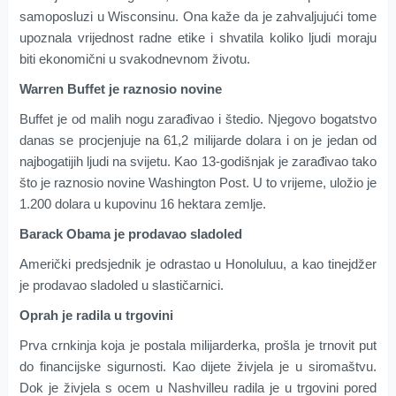
samoposluzi u Wisconsinu. Ona kaže da je zahvaljujući tome
upoznala vrijednost radne etike i shvatila koliko ljudi moraju
biti ekonomični u svakodnevnom životu.
Warren Buffet je raznosio novine
Buffet je od malih nogu zarađivao i štedio. Njegovo bogatstvo
danas se procjenjuje na 61,2 milijarde dolara i on je jedan od
najbogatijih ljudi na svijetu. Kao 13-godišnjak je zarađivao tako
što je raznosio novine Washington Post. U to vrijeme, uložio je
1.200 dolara u kupovinu 16 hektara zemlje.
Barack Obama je prodavao sladoled
Američki predsjednik je odrastao u Honoluluu, a kao tinejdžer
je prodavao sladoled u slastičarnici.
Oprah je radila u trgovini
Prva crnkinja koja je postala milijarderka, prošla je trnovit put
do financijske sigurnosti. Kao dijete živjela je u siromaštvu.
Dok je živjela s ocem u Nashvilleu radila je u trgovini pored