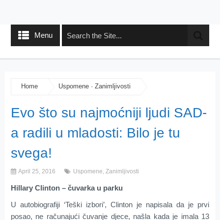
Menu
Home
Uspomene
·
Zanimljivosti
Evo što su najmoćniji ljudi SAD-
a radili u mladosti: Bilo je tu
svega!
April 25, 2016
Uspomene
,
Zanimljivosti
Hillary Clinton – čuvarka u parku
U autobiografiji ‘Teški izbori’, Clinton je napisala da je prvi
posao, ne računajući čuvanje djece, našla kada je imala 13