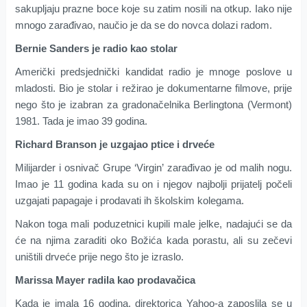
sakupljaju prazne boce koje su zatim nosili na otkup. Iako nije
mnogo zarađivao, naučio je da se do novca dolazi radom.
Bernie Sanders je radio kao stolar
Američki predsjednički kandidat radio je mnoge poslove u
mladosti. Bio je stolar i režirao je dokumentarne filmove, prije
nego što je izabran za gradonačelnika Berlingtona (Vermont)
1981. Tada je imao 39 godina.
Richard Branson je uzgajao ptice i drveće
Milijarder i osnivač Grupe ‘Virgin’ zarađivao je od malih nogu.
Imao je 11 godina kada su on i njegov najbolji prijatelj počeli
uzgajati papagaje i prodavati ih školskim kolegama.
Nakon toga mali poduzetnici kupili male jelke, nadajući se da
će na njima zaraditi oko Božića kada porastu, ali su zečevi
uništili drveće prije nego što je izraslo.
Marissa Mayer radila kao prodavačica
Kada je imala 16 godina, direktorica Yahoo-a zaposlila se u