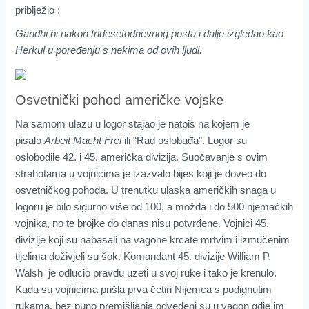
priblježio :
Gandhi bi nakon tridesetodnevnog posta i dalje izgledao kao
Herkul u poređenju s nekima od ovih ljudi.
Osvetnički pohod američke vojske
Na samom ulazu u logor stajao je natpis na kojem je
pisalo
Arbeit Macht Frei
ili “Rad oslobađa”. Logor su
oslobodile 42. i 45. američka divizija. Suočavanje s ovim
strahotama u vojnicima je izazvalo bijes koji je doveo do
osvetničkog pohoda. U trenutku ulaska američkih snaga u
logoru je bilo sigurno više od 100, a možda i do 500 njemačkih
vojnika, no te brojke do danas nisu potvrđene. Vojnici 45.
divizije koji su nabasali na vagone krcate mrtvim i izmučenim
tijelima doživjeli su šok. Komandant 45. divizije William P.
Walsh je odlučio pravdu uzeti u svoj ruke i tako je krenulo.
Kada su vojnicima prišla prva četiri Nijemca s podignutim
rukama, bez puno premišljanja odvedeni su u vagon gdje im