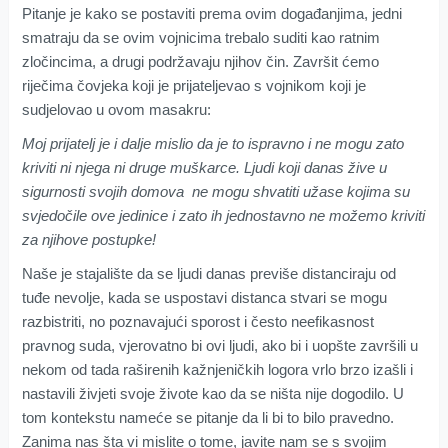
Pitanje je kako se postaviti prema ovim događanjima, jedni
smatraju da se ovim vojnicima trebalo suditi kao ratnim
zločincima, a drugi podržavaju njihov čin. Završit ćemo
riječima čovjeka koji je prijateljevao s vojnikom koji je
sudjelovao u ovom masakru:
Moj prijatelj je i dalje mislio da je to ispravno i ne mogu zato
kriviti ni njega ni druge muškarce. Ljudi koji danas žive u
sigurnosti svojih domova ne mogu shvatiti užase kojima su
svjedočile ove jedinice i zato ih jednostavno ne možemo kriviti
za njihove postupke!
Naše je stajalište da se ljudi danas previše distanciraju od
tuđe nevolje, kada se uspostavi distanca stvari se mogu
razbistriti, no poznavajući sporost i često neefikasnost
pravnog suda, vjerovatno bi ovi ljudi, ako bi i uopšte završili u
nekom od tada raširenih kažnjeničkih logora vrlo brzo izašli i
nastavili živjeti svoje živote kao da se ništa nije dogodilo. U
tom kontekstu nameće se pitanje da li bi to bilo pravedno.
Zanima nas šta vi mislite o tome, javite nam se s svojim