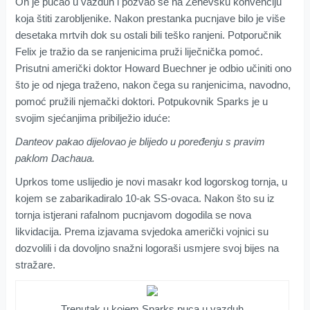
On je pucao u vazduh i pozvao se na Ženevsku konvenciju
koja štiti zarobljenike. Nakon prestanka pucnjave bilo je više
desetaka mrtvih dok su ostali bili teško ranjeni. Potporučnik
Felix je tražio da se ranjenicima pruži liječnička pomoć.
Prisutni američki doktor Howard Buechner je odbio učiniti ono
što je od njega traženo, nakon čega su ranjenicima, navodno,
pomoć pružili njemački doktori. Potpukovnik Sparks je u
svojim sjećanjima pribilježio iduće:
Danteov pakao dijelovao je blijedo u poređenju s pravim
paklom Dachaua.
Uprkos tome uslijedio je novi masakr kod logorskog tornja, u
kojem se zabarikadiralo 10-ak SS-ovaca. Nakon što su iz
tornja istjerani rafalnom pucnjavom dogodila se nova
likvidacija. Prema izjavama svjedoka američki vojnici su
dozvolili i da dovoljno snažni logoraši usmjere svoj bijes na
stražare.
Trenutak u kojem Sparks puca u vazduh