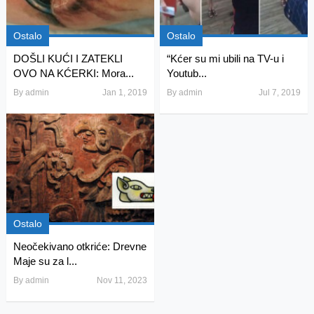
Ostalo
Ostalo
DOŠLI KUĆI I ZATEKLI
“Kćer su mi ubili na TV-u i
OVO NA KĆERKI: Mora...
Youtub...
By
admin
Jan 1, 2019
By
admin
Jul 7, 2019
Ostalo
Neočekivano otkriće: Drevne
Maje su za l...
By
admin
Nov 11, 2023