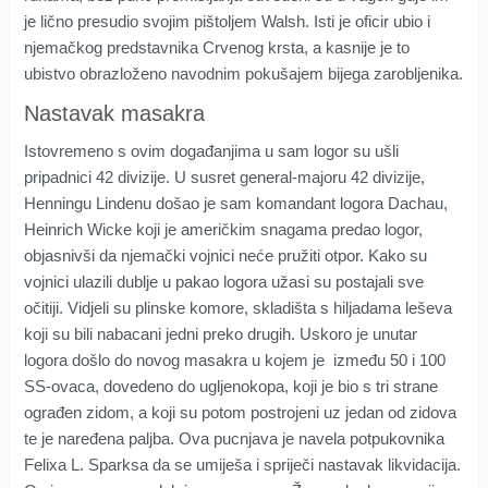
je lično presudio svojim pištoljem Walsh. Isti je oficir ubio i
njemačkog predstavnika Crvenog krsta, a kasnije je to
ubistvo obrazloženo navodnim pokušajem bijega zarobljenika.
Nastavak masakra
Istovremeno s ovim događanjima u sam logor su ušli
pripadnici 42 divizije. U susret general-majoru 42 divizije,
Henningu Lindenu došao je sam komandant logora Dachau,
Heinrich Wicke koji je američkim snagama predao logor,
objasnivši da njemački vojnici neće pružiti otpor. Kako su
vojnici ulazili dublje u pakao logora užasi su postajali sve
očitiji. Vidjeli su plinske komore, skladišta s hiljadama leševa
koji su bili nabacani jedni preko drugih. Uskoro je unutar
logora došlo do novog masakra u kojem je između 50 i 100
SS-ovaca, dovedeno do ugljenokopa, koji je bio s tri strane
ograđen zidom, a koji su potom postrojeni uz jedan od zidova
te je naređena paljba. Ova pucnjava je navela potpukovnika
Felixa L. Sparksa da se umiješa i spriječi nastavak likvidacija.