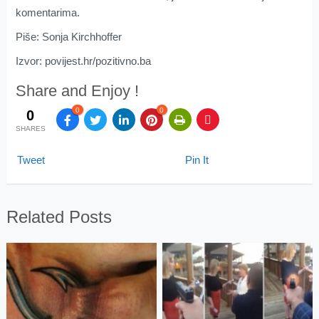
komentarima.
Piše: Sonja Kirchhoffer
Izvor: povijest.hr/pozitivno.ba
Share and Enjoy !
0
0
0
SHARES
Tweet
Pin It
Related Posts