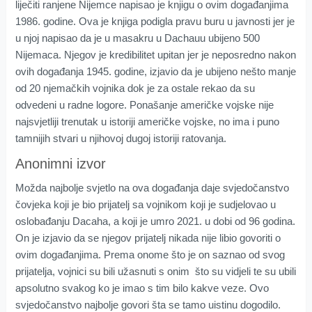
liječiti ranjene Nijemce napisao je knjigu o ovim događanjima
1986. godine. Ova je knjiga podigla pravu buru u javnosti jer je
u njoj napisao da je u masakru u Dachauu ubijeno 500
Nijemaca. Njegov je kredibilitet upitan jer je neposredno nakon
ovih događanja 1945. godine, izjavio da je ubijeno nešto manje
od 20 njemačkih vojnika dok je za ostale rekao da su
odvedeni u radne logore. Ponašanje američke vojske nije
najsvjetliji trenutak u istoriji američke vojske, no ima i puno
tamnijih stvari u njihovoj dugoj istoriji ratovanja.
Anonimni izvor
Možda najbolje svjetlo na ova događanja daje svjedočanstvo
čovjeka koji je bio prijatelj sa vojnikom koji je sudjelovao u
oslobađanju Dacaha, a koji je umro 2021. u dobi od 96 godina.
On je izjavio da se njegov prijatelj nikada nije libio govoriti o
ovim događanjima. Prema onome što je on saznao od svog
prijatelja, vojnici su bili užasnuti s onim što su vidjeli te su ubili
apsolutno svakog ko je imao s tim bilo kakve veze. Ovo
svjedočanstvo najbolje govori šta se tamo uistinu dogodilo.