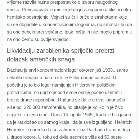
vrijeme razvile razne pretpostavke o izvoru neugodnog
mirisa. Prevladavalo je mišljenje da je zasigurno u blizini neko
hemijsko postrojenje. Vojnici su čuli priče o strahotama koje
su se događale u koncentracionim logorima, no smatrali su da
su one debelo preuveličane. Ipak, ništa ih nije moglo pripremiti
na ono čemu su ovdje svjedočili.
Likvidaciju zarobljenika spriječio prebrzi
dolazak američkih snaga
Dachau je prvi koncentracioni logor otvoren još 1933., samo
nekoliko sedmica nakon što je Hitler došao na vlast. U
početku je to bio logor namijenjen Hitlerovim političkim
protivnicima, no ubrzo je pod svoje okrilje počeo uzimati i
brojne druge nepodobne. Računa se da je u ovaj logor ušlo
više od 220.000 zatvorenika, no pitanje je koliko ih je živo
uspjelo iz njega izaći. Dana 14. aprila 1945., kada je bilo jasno
da je rat došao do samog kraja i da je sve izgubljeno, Heinrich
Himmler je naredio da se zatvorenici iz Dachaua transportuju
u druge logore. U roku od dvije sedmice više od 50 posto