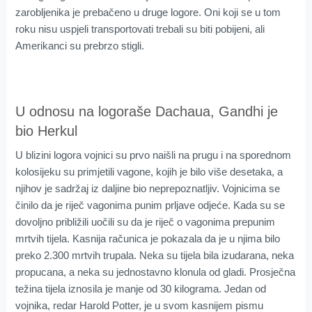
zarobljenika je prebačeno u druge logore. Oni koji se u tom
roku nisu uspjeli transportovati trebali su biti pobijeni, ali
Amerikanci su prebrzo stigli.
U odnosu na logoraše Dachaua, Gandhi je
bio Herkul
U blizini logora vojnici su prvo naišli na prugu i na sporednom
kolosijeku su primjetili vagone, kojih je bilo više desetaka, a
njihov je sadržaj iz daljine bio neprepoznatljiv. Vojnicima se
činilo da je riječ vagonima punim prljave odjeće. Kada su se
dovoljno približili uočili su da je riječ o vagonima prepunim
mrtvih tijela. Kasnija računica je pokazala da je u njima bilo
preko 2.300 mrtvih trupala. Neka su tijela bila izudarana, neka
propucana, a neka su jednostavno klonula od gladi. Prosječna
težina tijela iznosila je manje od 30 kilograma. Jedan od
vojnika, redar Harold Potter, je u svom kasnijem pismu