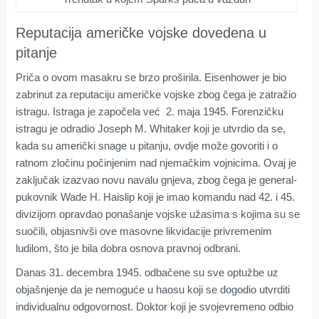
Reputacija američke vojske dovedena u
pitanje
Priča o ovom masakru se brzo proširila. Eisenhower je bio
zabrinut za reputaciju američke vojske zbog čega je zatražio
istragu. Istraga je započela već 2. maja 1945. Forenzičku
istragu je odradio Joseph M. Whitaker koji je utvrdio da se,
kada su američki snage u pitanju, ovdje može govoriti i o
ratnom zločinu počinjenim nad njemačkim vojnicima. Ovaj je
zaključak izazvao novu navalu gnjeva, zbog čega je general-
pukovnik Wade H. Haislip koji je imao komandu nad 42. i 45.
divizijom opravdao ponašanje vojske užasima s kojima su se
suočili, objasnivši ove masovne likvidacije privremenim
ludilom, što je bila dobra osnova pravnoj odbrani.
Danas 31. decembra 1945. odbačene su sve optužbe uz
objašnjenje da je nemoguće u haosu koji se dogodio utvrditi
individualnu odgovornost. Doktor koji je svojevremeno odbio