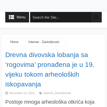
Menu
Home
Internet
·
Zanimljivosti
Drevna divovska lobanja sa
‘rogovima’ pronađena je u 19.
vijeku tokom arheoloških
iskopavanja
December 14, 2021
Internet
,
Zanimljivosti
Postoje mnoga arheološka otkrića koja