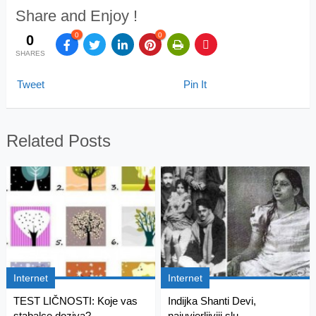
Share and Enjoy !
0
0
0
SHARES
Tweet
Pin It
Related Posts
Internet
Internet
TEST LIČNOSTI: Koje vas
Indijka Shanti Devi,
stabalce doziva?...
najuvjerljiviji slu...