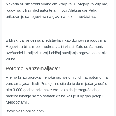
Nekada su smatrani simbolom kraljeva. U Mojsijevo vrijeme,
rogovi su bili simbol autoriteta i moći. Aleksandar Veliki
prikazan je sa rogovima na glavi na nekim novčićima.
Biblijski pali anđeli su predstavljani kao džinovi sa rogovima.
Rogovi su bili simbol mudrosti, ali i vlasti. Zato su šamani,
sveštenici i kraljevi usvojili običaj stavljanja rogova, a kasnije
kruna.
Potomci vanzemaljaca?
Prema knjizi proroka Henoka radi se o hibridima, potomcima
vanzemaljaca i ljudi. Postoje indicije da je do miješanja došlo
oko 3.000 godina prije nove ere, tako da je moguće da je
nađena lobanja samo ostatak džina koji je izbjegao potop u
Mesopotamiji.
Izvor: vesti-online.com