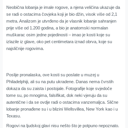
Neobična lobanja je imale rogove, a njena veličina ukazuje da
se radi o ostacima čovjeka koji je bio džin, visok više od 2,1
metra. Analizom je utvrđeno da je vlasnik lobanje sahranjen
prije više od 1.200 godina, a bio je anatomski normalan
muškarac osim jedne pojedinosti – imao je kosti koje su
izlazile iz glave, oko pet centimetara iznad obrva, koje su
najsličnije rogovima.
Poslije pronalaska, ove kosti su poslate u muzej u
Philadelphiji, ali su na putu ukradene. Danas nema čvrstih
dokaza da su zaista i postojale. Fotografije koje svjedoče
tome su, po mnogima, falsifikat, dok neki vjeruju da su
autentične i da se ovdje radi o ostacima vanzemaljca. Slične
lobanje pronađene su i u blizini Wellsvillea, New York kao i u
Texasu.
Rogovi na ljudskoj glavi nisu nešto što je potpuno nepoznato.