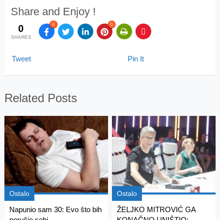
Share and Enjoy !
0
0
0
SHARES
Tweet
Pin It
Related Posts
Ostalo
Ostalo
Napunio sam 30: Evo što bih
ŽELJKO MITROVIĆ GA
poručio sebi...
KONAČNO UNIŠTIO: