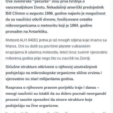
Ove svemirske “pečurke” nisu prva tvrdnja o
vanzemaljskom životu. Nekadašnji američki predsjednik
Bill Clinton u avgustu 1996. godine najavio je mogućnost
da su naučnici otkrili drevne, fosilizovane ostatke
mikroorganizama u meteoritu koji je 1984. godine
pronađen na Antarktiku.
Meteorit ALH 84001 jedna je od mnogih stijena koje imamo sa
Marsa. Oni su došli sa površine planete vulkanskim
erupcijama ili udarima meteorita, leteći kroz svemir vjerovatno
milionima godina prije nego što su završili na Zemlji.
Sićušne strukture otkrivene u njihovoj unutrašnjosti
podsjećaju na mikroskopske organizme slične crvima i
vjerovatno su stari milijardama godina.
Rasprava o njihovom pravom porijeklu traje i danas –
mnogi naučnici su istakli da su dobro poznati neorganski
procesi sasvim sposobni da stvore strukture koje
podsjećaju na žive organizme.