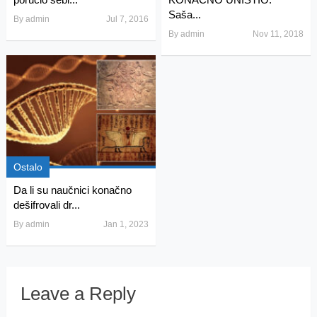
Saša...
By
admin
Jul 7, 2016
By
admin
Nov 11, 2018
Ostalo
Da li su naučnici konačno
dešifrovali dr...
By
admin
Jan 1, 2023
Leave a Reply