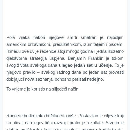
Pola vijeka nakon njegove smrti smatran je najboljim
američkim državnikom, preduzetnikom, izumiteljem i piscem.
Između ove dvije rečenice stoji mnogo godina i jedna izuzetno
djelotvorna strategija uspjeha. Benjamin Franklin je tokom
svog života svakoga dana
ulagao jedan sat u učenje
. To je
njegovo pravilo – svakog radnog dana po jedan sat provesti
dobijajući nova saznanja, odnosno pet sati nedeljno.
To vrijeme je koristio na slijedeći način:
Rano se budio kako bi čitao što više. Postavljao je ciljeve koji
su uticali na njegov lični razvoj i pratio je rezultate. Stvorio je
klub istomišljenika koji teže zanatu i trgovini i koji teže da,