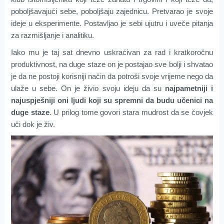
poboljšavajući sebe, poboljšaju zajednicu. Pretvarao je svoje
ideje u eksperimente. Postavljao je sebi ujutru i uveče pitanja
za razmišljanje i analitiku.
Iako mu je taj sat dnevno uskraćivan za rad i kratkoročnu
produktivnost, na duge staze on je postajao sve bolji i shvatao
je da ne postoji korisniji način da potroši svoje vrijeme nego da
ulaže u sebe. On je živio svoju ideju da su
najpametniji i
najuspješniji oni ljudi koji su spremni da budu učenici na
duge staze
. U prilog tome govori stara mudrost da se čovjek
uči dok je živ.