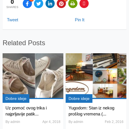
0
SHARES
Tweet
Pin It
Related Posts
Dobre ideje
Dobre ideje
Uz pomoć ovog trika i
Yugodom: Stan iz nekog
najprljavije patik...
prošlog vremena (...
By
admin
Apr 4, 2018
By
admin
Feb 2, 2016