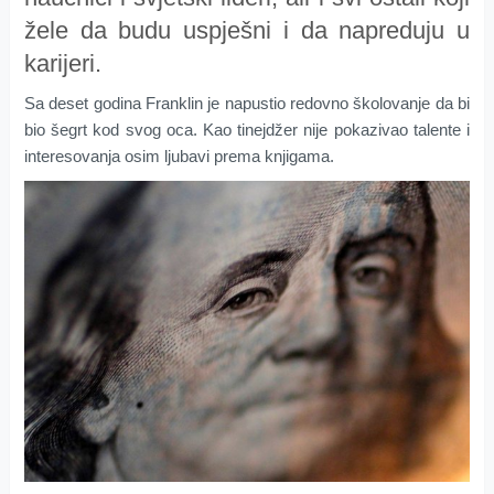
žele da budu uspješni i da napreduju u
karijeri.
Sa deset godina Franklin je napustio redovno školovanje da bi
bio šegrt kod svog oca. Kao tinejdžer nije pokazivao talente i
interesovanja osim ljubavi prema knjigama.