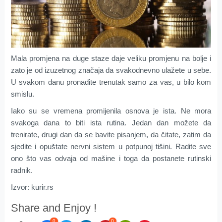
Mala promjena na duge staze daje veliku promjenu na bolje i
zato je od izuzetnog značaja da svakodnevno ulažete u sebe.
U svakom danu pronađite trenutak samo za vas, u bilo kom
smislu.
Iako su se vremena promijenila osnova je ista. Ne mora
svakoga dana to biti ista rutina. Jedan dan možete da
trenirate, drugi dan da se bavite pisanjem, da čitate, zatim da
sjedite i opuštate nervni sistem u potpunoj tišini. Radite sve
ono što vas odvaja od mašine i toga da postanete rutinski
radnik.
Izvor: kurir.rs
Share and Enjoy !
0
0