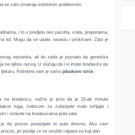
 pa se zato smatraju estetskim problemom.
odinama, i to u predjelu oko pazuha, vrata, preponama,
ma itd. Mogu da se upale, narastu i prokrvare. Zato je
jihovog nastanka, ali do sada je poznato da genetska
aja na njihov razvoj. U slučaju da i vi imate bradavice po
ska ljekaru. Potrebno vam je samo
jabukovo sirće
.
ja na bradavicu, važno je prvo da je 15-ak minuta
akon toga, četkicom za zube/pete malo istrljajte i
etom i ostavite na bradavicama pola sata.
o je da proces ponavljate tri puta dnevno. Ako vam
proces, jer poslije će se osušiti i otpasti za koji dan.