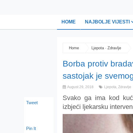
HOME
NAJBOLJE VIJESTI
Home
Ljepota
·
Zdravlje
Borba protiv brada
sastojak je svemo
August 29, 2018
Ljepota
,
Zdravlje
Svako ga ima kod kuće
Tweet
izbjeći ljekarsku interven
Pin It