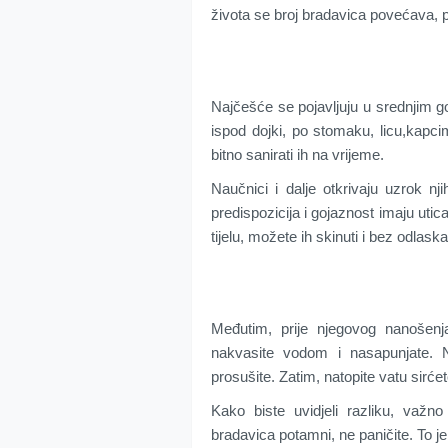
života se broj bradavica povećava,
Najčešće se pojavljuju u srednjim g
ispod dojki, po stomaku, licu,kapci
bitno sanirati ih na vrijeme.
Naučnici i dalje otkrivaju uzrok n
predispozicija i gojaznost imaju utic
tijelu, možete ih skinuti i bez odla
Međutim, prije njegovog nanošen
nakvasite vodom i nasapunjate. N
prosušite. Zatim, natopite vatu sirć
Kako biste uvidjeli razliku, važn
bradavica potamni, ne paničite. To je 