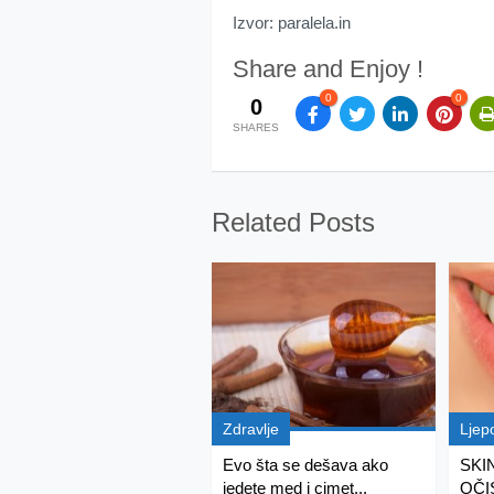
Izvor: paralela.in
Share and Enjoy !
0
0
0
SHARES
Related Posts
Zdravlje
Ljep
Evo šta se dešava ako
SKI
jedete med i cimet...
OČIS