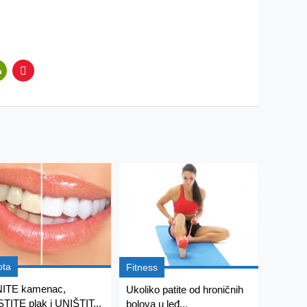
ota
Fitness
NITE kamenac,
Ukoliko patite od hroničnih
TITE plak i UNIŠTIT...
bolova u leđ...