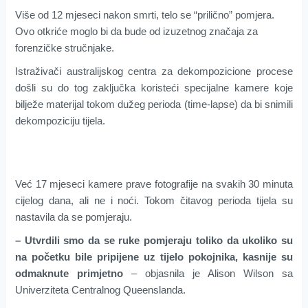
Više od 12 mjeseci nakon smrti, telo se “prilično” pomjera.
Ovo otkriće moglo bi da bude od izuzetnog značaja za
forenzičke stručnjake.
Istraživači australijskog centra za dekompozicione procese
došli su do tog zaključka koristeći specijalne kamere koje
bilježe materijal tokom dužeg perioda (time-lapse) da bi snimili
dekompoziciju tijela.
Već 17 mjeseci kamere prave fotografije na svakih 30 minuta
cijelog dana, ali ne i noći. Tokom čitavog perioda tijela su
nastavila da se pomjeraju.
– Utvrdili smo da se ruke pomjeraju toliko da ukoliko su
na početku bile pripijene uz tijelo pokojnika, kasnije su
odmaknute primjetno
– objasnila je Alison Wilson sa
Univerziteta Centralnog Queenslanda.