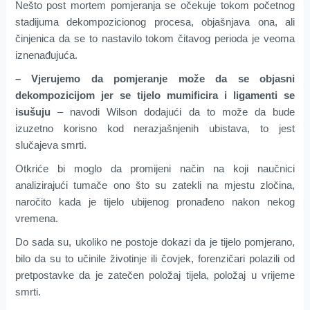
Nešto post mortem pomjeranja se očekuje tokom početnog
stadijuma dekompozicionog procesa, objašnjava ona, ali
činjenica da se to nastavilo tokom čitavog perioda je veoma
iznenađujuća.
– Vjerujemo da pomjeranje može da se objasni
dekompozicijom jer se tijelo mumificira i ligamenti se
isušuju
– navodi Wilson dodajući da to može da bude
izuzetno korisno kod nerazjašnjenih ubistava, to jest
slučajeva smrti.
Otkriće bi moglo da promijeni način na koji naučnici
analizirajući tumače ono što su zatekli na mjestu zločina,
naročito kada je tijelo ubijenog pronađeno nakon nekog
vremena.
Do sada su, ukoliko ne postoje dokazi da je tijelo pomjerano,
bilo da su to učinile životinje ili čovjek, forenzičari polazili od
pretpostavke da je zatečen položaj tijela, položaj u vrijeme
smrti.