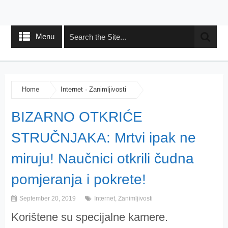
Menu
Home
Internet
·
Zanimljivosti
BIZARNO OTKRIĆE
STRUČNJAKA: Mrtvi ipak ne
miruju! Naučnici otkrili čudna
pomjeranja i pokrete!
September 20, 2019
Internet
,
Zanimljivosti
Korištene su specijalne kamere.