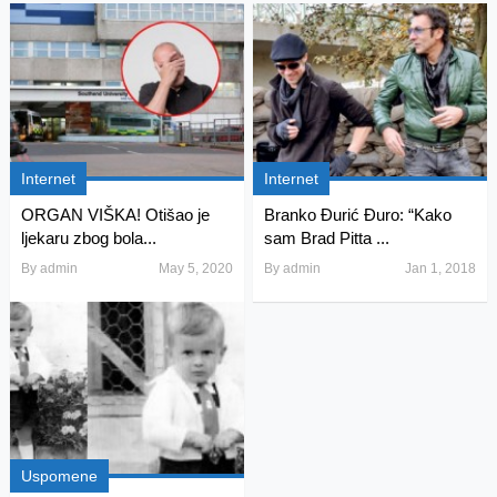
Internet
Internet
ORGAN VIŠKA! Otišao je
Branko Đurić Đuro: “Kako
ljekaru zbog bola...
sam Brad Pitta ...
By
admin
May 5, 2020
By
admin
Jan 1, 2018
Uspomene