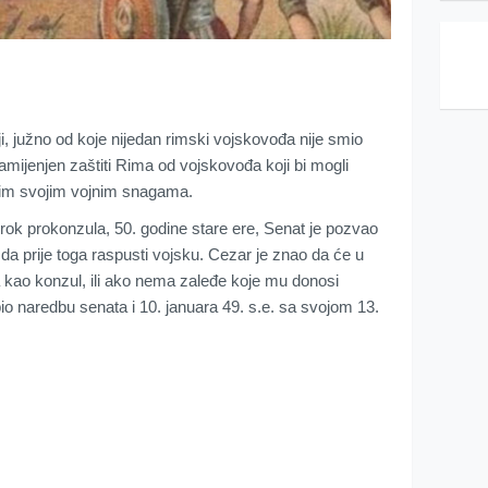
liji, južno od koje nijedan rimski vojskovođa nije smio
amijenjen zaštiti Rima od vojskovođa koji bi mogli
Rim svojim vojnim snagama.
rok prokonzula, 50. godine stare ere, Senat je pozvao
a prije toga raspusti vojsku. Cezar je znao da će u
kao konzul, ili ako nema zaleđe koje mu donosi
o naredbu senata i 10. januara 49. s.e. sa svojom 13.