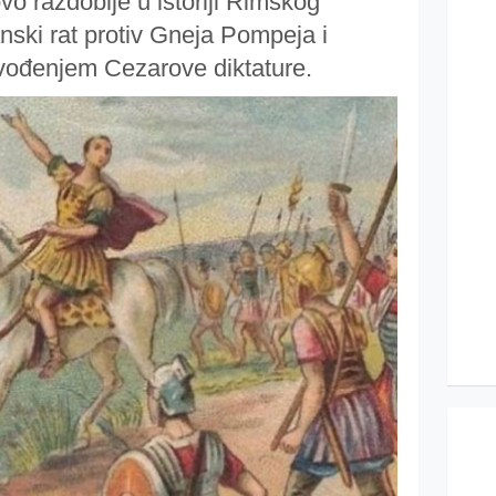
novo razdoblje u istoriji Rimskog
nski rat protiv Gneja Pompeja i
uvođenjem Cezarove diktature.