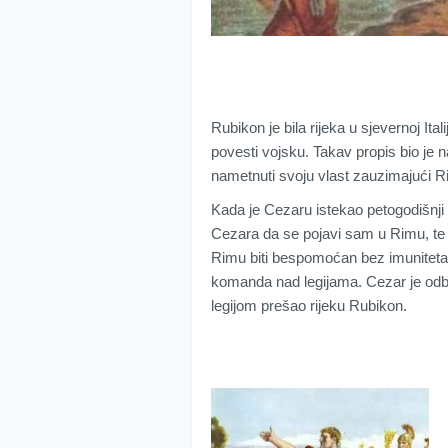
Rubikon je bila rijeka u sjevernoj Ita
povesti vojsku. Takav propis bio je n
nametnuti svoju vlast zauzimajući 
Kada je Cezaru istekao petogodišnji 
Cezara da se pojavi sam u Rimu, te d
Rimu biti bespomoćan bez imuniteta 
komanda nad legijama. Cezar je odbi
legijom prešao rijeku Rubikon.