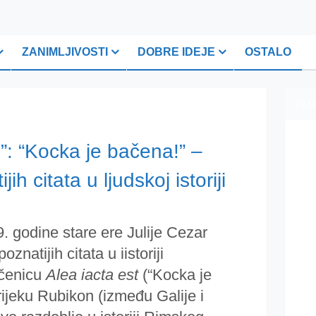
ZANIMLJIVOSTI
DOBRE IDEJE
OSTALO
PLI
: “Kocka je bačena!” –
ih citata u ljudskoj istoriji
. godine stare ere Julije Cezar
znatijih citata u iistoriji
ečenicu
Alea iacta est
(“Kocka je
rijeku Rubikon (između Galije i