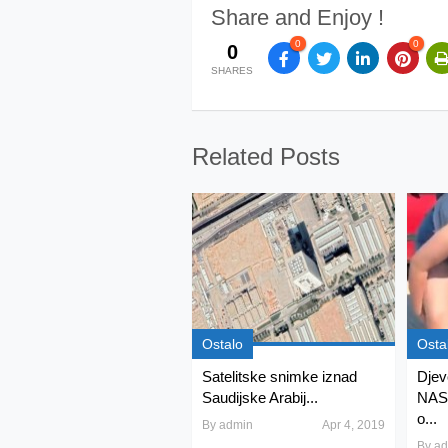
Share and Enjoy !
0
0
0
SHARES
Related Posts
Ostalo
Osta
Satelitske snimke iznad
Djev
Saudijske Arabij...
NAS
o...
By
admin
Apr 4, 2019
By
ad