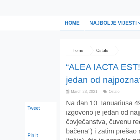
HOME
NAJBOLJE VIJESTI
Home
Ostalo
“ALEA IACTA EST!”
jedan od najpoznatij
March 23, 2021
Ostalo
Na dan 10. Ianuariusa 49
Tweet
izgovorio je jedan od najpo
čovječanstva, čuvenu r
bačena”) i zatim prešao 
Pin It