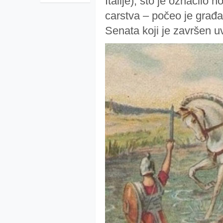
Italije), što je označilo 
carstva – počeo je građa
Senata koji je završen 