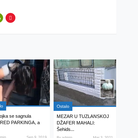
lo
Ostalo
ojka se sagnula
MEZAR U TUZLANSKOJ
RED PARKINGA, a
DŽAFER MAHALI:
Šehids...
min
Sep 9, 2019
By
admin
Mar 3, 2021