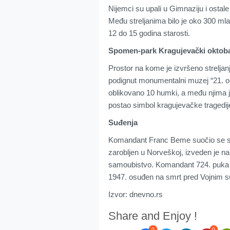
Nijemci su upali u Gimnaziju i ostale
Među streljanima bilo je oko 300 mla
12 do 15 godina starosti.
Spomen-park Kragujevački oktob
Prostor na kome je izvršeno streljan
podignut monumentalni muzej “21. o
oblikovano 10 humki, a među njima je
postao simbol kragujevačke tragedij
Suđenja
Komandant Franc Beme suočio se sa
zarobljen u Norveškoj, izveden je na
samoubistvo. Komandant 724. puka 70
1947. osuđen na smrt pred Vojnim 
Izvor: dnevno.rs
Share and Enjoy !
0
0