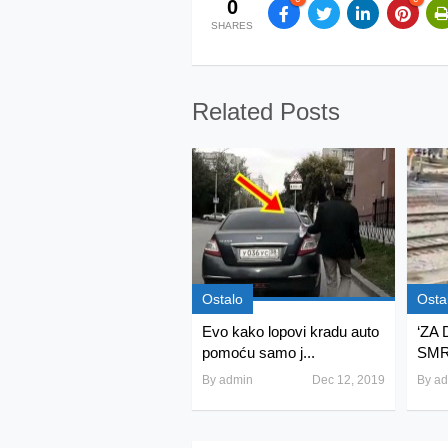
0
SHARES
Related Posts
Ostalo
Osta
Evo kako lopovi kradu auto
‘ZA
pomoću samo j...
SMRT
By
admin
Dec 12, 2019
By
ad