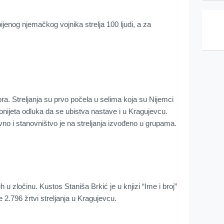
ijenog njemačkog vojnika strelja 100 ljudi, a za
bra. Streljanja su prvo počela u selima koja su Nijemci
 donijeta odluka da se ubistva nastave i u Kragujevcu.
ivno i stanovništvo je na streljanja izvođeno u grupama.
ih u zločinu. Kustos Staniša Brkić je u knjizi “Ime i broj”
e 2.796 žrtvi streljanja u Kragujevcu.