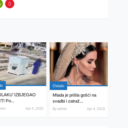
lo
Ostalo
 DLAKU’ IZBJEGAO
Mlada je prišla gošći na
! Po...
svadbi i zatraž...
min
Apr 4, 2020
By
admin
Apr 4, 2019