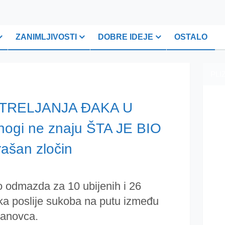
ZANIMLJIVOSTI
DOBRE IDEJE
OSTALO
PLI
STRELJANJA ĐAKA U
gi ne znaju ŠTA JE BIO
ašan zločin
ao odmazda za 10 ubijenih i 26
ka poslije sukoba na putu između
lanovca.