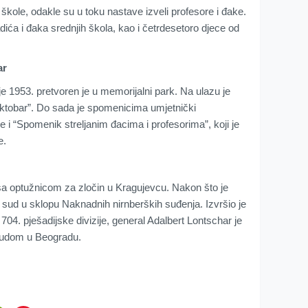
 škole, odakle su u toku nastave izveli profesore i đake.
dića i đaka srednjih škola, kao i četrdesetoro djece od
ar
je 1953. pretvoren je u memorijalni park. Na ulazu je
ktobar”. Do sada je spomenicima umjetnički
 i “Spomenik streljanim đacima i profesorima”, koji je
e.
 optužnicom za zločin u Kragujevcu. Nakon što je
 sud u sklopu Naknadnih nirnberških suđenja. Izvršio je
4. pješadijske divizije, general Adalbert Lontschar je
sudom u Beogradu.