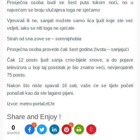
Prosječna osoba budi se šest puta tokom noći, no u
najvećem se broju slučajeva toga ne sjećamo
Vjerovali ili ne, sanjati možete samo lica ljudi koje ste već
vidjeli, iako se niti toga ne sjećate
Strah od sna zove se – somniphobia
Prosječna osoba provede čak šest godina života – sanjajući
Čak 12 posto ljudi sanja crno-bijele snove, a do pojave
televizora u boji taj postotak je bio znatno veći, nevjerojatnih
75 posto.
Nakon što niste spavali 16 sati, vaše će se tijelo početi
ponašati kao da ste lagano pijani.
Izvor: metro-portal.rtl.hr
Share and Enjoy !
0
0
0
SHARES