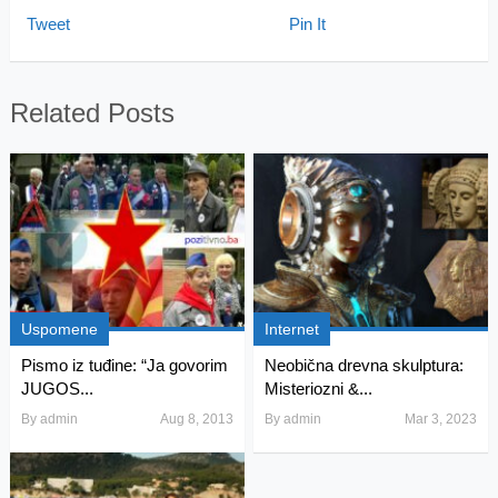
Tweet
Pin It
Related Posts
Uspomene
Internet
Pismo iz tuđine: “Ja govorim
Neobična drevna skulptura:
JUGOS...
Misteriozni &...
By
admin
Aug 8, 2013
By
admin
Mar 3, 2023