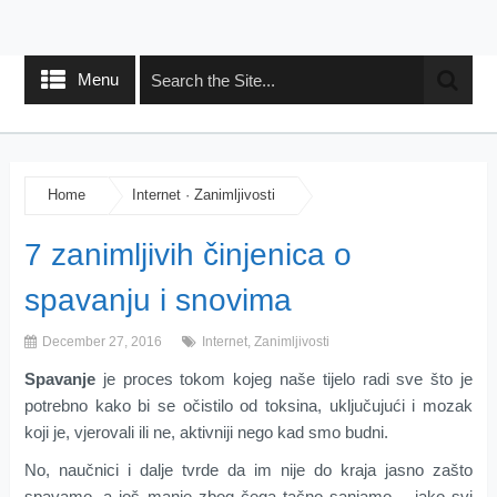
Menu
Home
Internet
·
Zanimljivosti
7 zanimljivih činjenica o
spavanju i snovima
December 27, 2016
Internet
,
Zanimljivosti
Spavanje
je proces tokom kojeg naše tijelo radi sve što je
potrebno kako bi se očistilo od toksina, uključujući i mozak
koji je, vjerovali ili ne, aktivniji nego kad smo budni.
No, naučnici i dalje tvrde da im nije do kraja jasno zašto
spavamo, a još manje zbog čega tačno sanjamo – iako svi