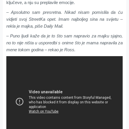
ključeve, a nju su preplavile emocije.
– Apsolutno sam presretna. Nikad nisam pomislila da ću
vidjeti svoj StreetKa opet. Imam najboljeg sina na svijetu –
rekla je majka, piše Daily Mail.
– Puno ljudi kaže da je to što sam napravio za majku sjajno,
no to nije ništa u usporedbi s onime što je mama napravila za
mene tokom godina – rekao je Ross.