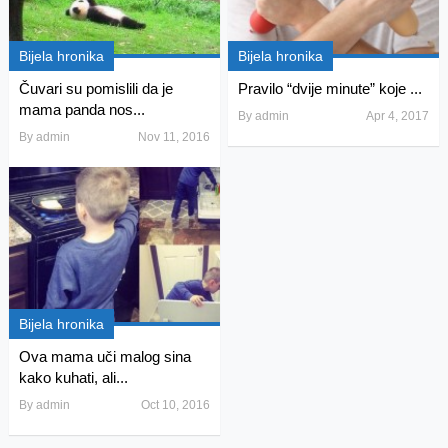
Bijela hronika
Bijela hronika
Čuvari su pomislili da je
Pravilo “dvije minute” koje ...
mama panda nos...
By
admin
Apr 4, 2017
By
admin
Nov 11, 2016
Bijela hronika
Ova mama uči malog sina
kako kuhati, ali...
By
admin
Oct 10, 2016