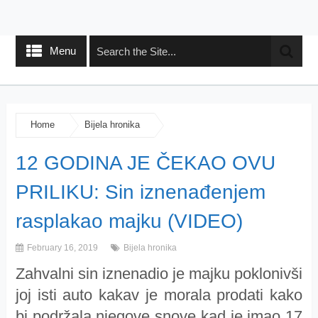
Menu
Home
Bijela hronika
12 GODINA JE ČEKAO OVU
PRILIKU: Sin iznenađenjem
rasplakao majku (VIDEO)
February 16, 2019
Bijela hronika
Zahvalni sin iznenadio je majku poklonivši
joj isti auto kakav je morala prodati kako
bi podržala njegove snove kad je imao 17