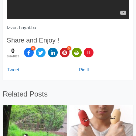
Izvor: hayat.ba
Share and Enjoy !
0
0
0
SHARES
Tweet
Pin It
Related Posts