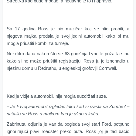
StreetKa kad bude mogao, a nedavno je to i napravio.
Sa 17 godina Ross je bio muzičar koji se htio probiti, a
njegova majka prodala je svoj jedini automobil kako bi mu
mogla priuštiti kombi za turneje.
Nekoliko dana nakon što se 63-godišnja Lynette požalila sinu
kako si ne može priuštiti registraciju, Ross ju je iznenadio u
njezinu domu u Redruthu, u engleskoj grofoviji Cornwall.
Kad je vidjela automobil, nije mogla suzdržati suze.
– Je li tvoj automobil izgledao tako kad si izašla sa Zumbe? –
našalio se Ross s majkom kad je ušao u kuću.
Zabrinuta, odjurila je van da pogleda svoj stari Ford, potpuno
ignorirajući plavi roadster preko puta. Ross joj je tad bacio