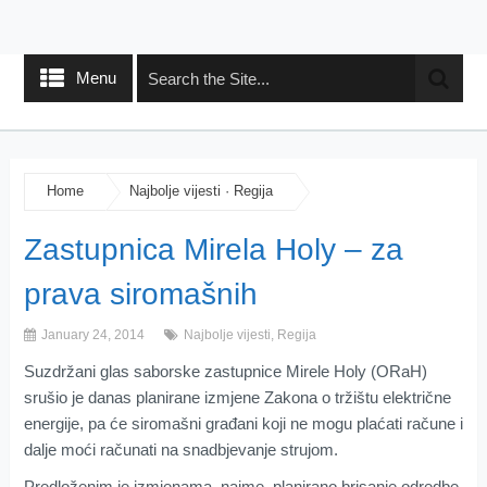
Menu
Home
Najbolje vijesti
·
Regija
Zastupnica Mirela Holy – za
prava siromašnih
January 24, 2014
Najbolje vijesti
,
Regija
Suzdržani glas saborske zastupnice Mirele Holy (ORaH)
srušio je danas planirane izmjene Zakona o tržištu električne
energije, pa će siromašni građani koji ne mogu plaćati račune i
dalje moći računati na snadbjevanje strujom.
Predloženim je izmjenama, naime, planirano brisanje odredbe