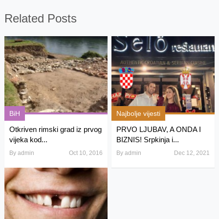
Related Posts
BiH
Najbolje vijesti
Otkriven rimski grad iz prvog
PRVO LJUBAV, A ONDA I
vijeka kod...
BIZNIS! Srpkinja i...
By
admin
Oct 10, 2016
By
admin
Dec 12, 2021