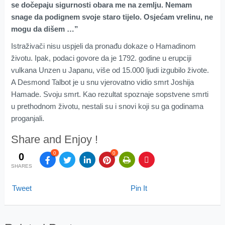
se dočepaju sigurnosti obara me na zemlju. Nemam
snage da podignem svoje staro tijelo. Osjećam vrelinu, ne
mogu da dišem …”
Istraživači nisu uspjeli da pronađu dokaze o Hamadinom
životu. Ipak, podaci govore da je 1792. godine u erupciji
vulkana Unzen u Japanu, više od 15.000 ljudi izgubilo živote.
A Desmond Talbot je u snu vjerovatno vidio smrt Joshija
Hamade. Svoju smrt. Kao rezultat spoznaje sopstvene smrti
u prethodnom životu, nestali su i snovi koji su ga godinama
proganjali.
Share and Enjoy !
0
0
0
SHARES
Tweet
Pin It