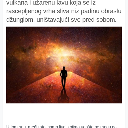
vulkana i užarenu lavu koja se iz
rascepljenog vrha sliva niz padinu obraslu
džunglom, uništavajući sve pred sobom.
U tom snu, među stotinama ljudi kojima uopšte ne mogu da