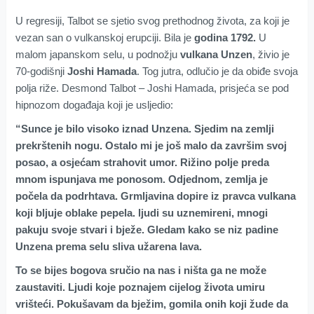
U regresiji, Talbot se sjetio svog prethodnog života, za koji je
vezan san o vulkanskoj erupciji. Bila je
godina
1792.
U
malom japanskom selu, u podnožju
vulkana Unzen
, živio je
70-godišnji
Joshi Hamada
. Tog jutra, odlučio je da obiđe svoja
polja riže. Desmond Talbot – Joshi Hamada, prisjeća se pod
hipnozom događaja koji je usljedio:
“Sunce je bilo visoko iznad Unzena. Sjedim na zemlji
prekrštenih nogu. Ostalo mi je još malo da završim svoj
posao, a osjećam strahovit umor. Rižino polje preda
mnom ispunjava me ponosom. Odjednom, zemlja je
počela da podrhtava. Grmljavina dopire iz pravca vulkana
koji bljuje oblake pepela. ljudi su uznemireni, mnogi
pakuju svoje stvari i bježe. Gledam kako se niz padine
Unzena prema selu sliva užarena lava.
To se bijes bogova sručio na nas i ništa ga ne može
zaustaviti. Ljudi koje poznajem cijelog života umiru
vrišteći. Pokušavam da bježim, gomila onih koji žude da