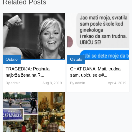
Related Posts
Ostalo
Ostalo
TRAGEDIJA: Poginula
CHAT DANA: Mati, trudna
najbrža žena na R...
sam, ubiću se &#...
By
admin
Aug 8, 2019
By
admin
Apr 4, 2019