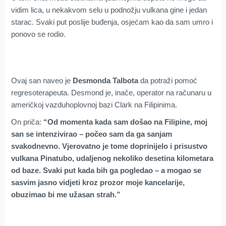
vidim lica, u nekakvom selu u podnožju vulkana gine i jedan
starac. Svaki put poslije buđenja, osjećam kao da sam umro i
ponovo se rodio.
Ovaj san naveo je
Desmonda Talbota
da potraži pomoć
regresoterapeuta. Desmond je, inače, operator na računaru u
američkoj vazduhoplovnoj bazi Clark na Filipinima.
On priča:
“Od momenta kada sam došao na Filipine, moj
san se intenzivirao – počeo sam da ga sanjam
svakodnevno. Vjerovatno je tome doprinijelo i prisustvo
vulkana Pinatubo, udaljenog nekoliko desetina kilometara
od baze. Svaki put kada bih ga pogledao – a mogao se
sasvim jasno vidjeti kroz prozor moje kancelarije,
obuzimao bi me užasan strah.”