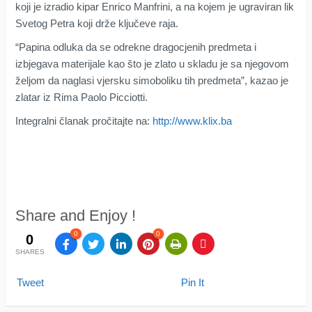
koji je izradio kipar Enrico Manfrini, a na kojem je ugraviran lik
Svetog Petra koji drže ključeve raja.
“Papina odluka da se odrekne dragocjenih predmeta i
izbjegava materijale kao što je zlato u skladu je sa njegovom
željom da naglasi vjersku simoboliku tih predmeta”, kazao je
zlatar iz Rima Paolo Picciotti.
Integralni članak pročitajte na:
http://www.klix.ba
Share and Enjoy !
0
0
0
SHARES
Tweet
Pin It