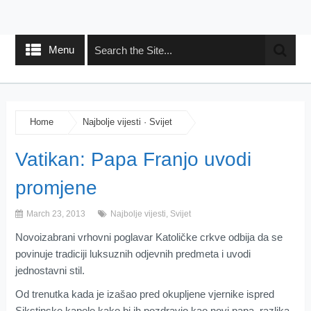
Menu
Home
Najbolje vijesti
·
Svijet
Vatikan: Papa Franjo uvodi
promjene
March 23, 2013
Najbolje vijesti
,
Svijet
Novoizabrani vrhovni poglavar Katoličke crkve odbija da se
povinuje tradiciji luksuznih odjevnih predmeta i uvodi
jednostavni stil.
Od trenutka kada je izašao pred okupljene vjernike ispred
Sikstinske kapele kako bi ih pozdravio kao novi papa, razlika