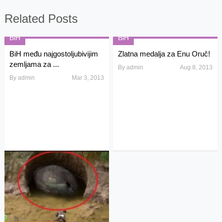
Related Posts
BiH
BiH
BiH među najgostoljubivijim
Zlatna medalja za Enu Oruč!
zemljama za ...
By
admin
Aug 8, 2013
By
admin
Mar 3, 2013