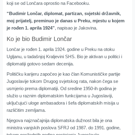
koji se od Lončara oprostio na Facebooku.
“Budimir Lončar, diplomat, partizan, svjetski državnik,
moj prijatelj, preminuo je danas u Preku, mjestu u kojem
je rođen 1. aprila 1924”
, napisao je Jakovina.
Ko je bio Budimir Lončar
Lončar je rođen 1. aprila 1924. godine u Preku na otoku
Ugljanu, u tadašnjoj Kraljevini SHS. Bio je aktivan u politici i
diplomatiji gotovo sedam decenija.
Političku karijeru započeo je kao član Komunističke partije
Jugoslavije tokom Drugog svjetskog rata, nakon čega se
usmjerio prema diplomatiji. Od sredine 1950-ih godina je
služio u raznim diplomatskim funkcijama u Jugoslaviji,
uključujući uloge ambasadora i šefa diplomatskih misija u
različitim zemljama.
Njegova najznačajnija diplomatska dužnost bila je ona
ministra vanjskih poslova SFRJ od 1987. do 1991. godine,
tokom posljednjih godina postojanja Jugoslavije.