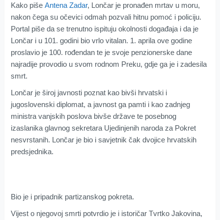
Kako piše
Antena Zadar
, Lončar je pronađen mrtav u moru,
nakon čega su očevici odmah pozvali hitnu pomoć i policiju.
Portal piše da se trenutno ispituju okolnosti događaja i da je
Lončar i u 101. godini bio vrlo vitalan. 1. aprila ove godine
proslavio je 100. rođendan te je svoje penzionerske dane
najradije provodio u svom rodnom Preku, gdje ga je i zadesila
smrt.
Lončar je široj javnosti poznat kao bivši hrvatski i
jugoslovenski diplomat, a javnost ga pamti i kao zadnjeg
ministra vanjskih poslova bivše države te posebnog
izaslanika glavnog sekretara Ujedinjenih naroda za Pokret
nesvrstanih. Lončar je bio i savjetnik čak dvojice hrvatskih
predsjednika.
Bio je i pripadnik partizanskog pokreta.
Vijest o njegovoj smrti potvrdio je i istoričar Tvrtko Jakovina,