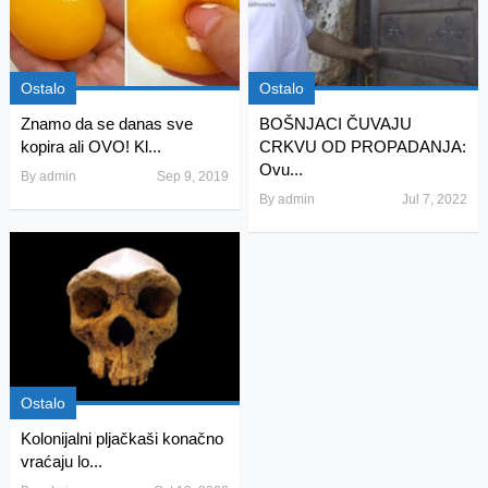
Ostalo
Ostalo
Znamo da se danas sve
BOŠNJACI ČUVAJU
kopira ali OVO! Kl...
CRKVU OD PROPADANJA:
Ovu...
By
admin
Sep 9, 2019
By
admin
Jul 7, 2022
Ostalo
Kolonijalni pljačkaši konačno
vraćaju lo...