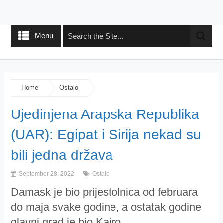
Menu
Home
Ostalo
Ujedinjena Arapska Republika
(UAR): Egipat i Sirija nekad su
bili jedna država
September 28, 2022
Ostalo
Damask je bio prijestolnica od februara
do maja svake godine, a ostatak godine
glavni grad je bio Kairo.