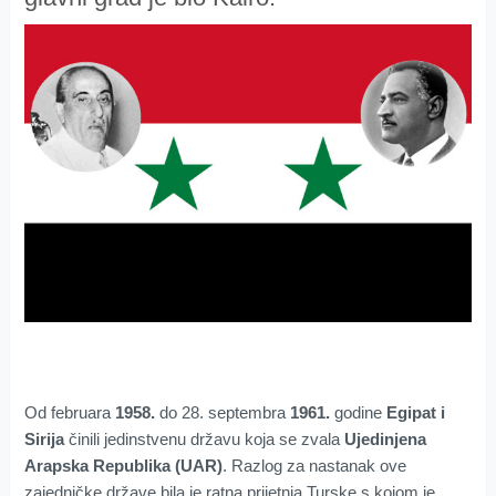
Od februara
1958.
do 28. septembra
1961.
godine
Egipat i
Sirija
činili jedinstvenu državu koja se zvala
Ujedinjena
Arapska Republika (UAR)
. Razlog za nastanak ove
zajedničke države bila je ratna prijetnja Turske s kojom je