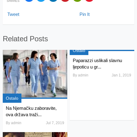
SHARES
Tweet
Pin It
Related Posts
Ostalo
Paparazzi uslikali slavnu
ljepoticu u gr...
By
admin
Jan 1, 2019
Ostalo
Na Njemačku zaboravite,
ova država traži...
By
admin
Jul 7, 2019