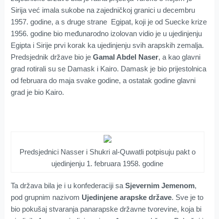
Sirija već imala sukobe na zajedničkoj granici u decembru
1957. godine, a s druge strane Egipat, koji je od Suecke krize
1956. godine bio međunarodno izolovan vidio je u ujedinjenju
Egipta i Sirije prvi korak ka ujedinjenju svih arapskih zemalja.
Predsjednik države bio je
Gamal Abdel Naser
, a kao glavni
grad rotirali su se Damask i Kairo. Damask je bio prijestolnica
od februara do maja svake godine, a ostatak godine glavni
grad je bio Kairo.
Predsjednici Nasser i Shukri al-Quwatli potpisuju pakt o
ujedinjenju 1. februara 1958. godine
Ta država bila je i u konfederaciji sa
Sjevernim Jemenom
,
pod grupnim nazivom
Ujedinjene arapske države
. Sve je to
bio pokušaj stvaranja panarapske državne tvorevine, koja bi