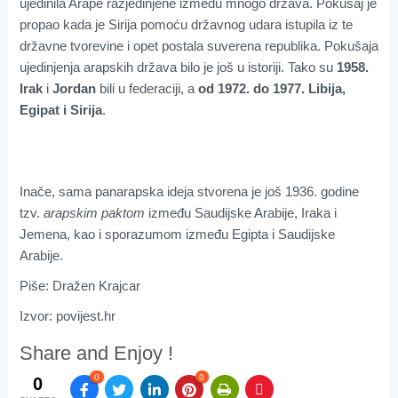
ujedinila Arape razjedinjene između mnogo država. Pokušaj je
propao kada je Sirija pomoću državnog udara istupila iz te
državne tvorevine i opet postala suverena republika. Pokušaja
ujedinjenja arapskih država bilo je još u istoriji. Tako su
1958.
Irak
i
Jordan
bili u federaciji, a
od 1972. do 1977. Libija,
Egipat i Sirija
.
Inače, sama panarapska ideja stvorena je još 1936. godine
tzv.
arapskim paktom
između Saudijske Arabije, Iraka i
Jemena, kao i sporazumom između Egipta i Saudijske
Arabije.
Piše: Dražen Krajcar
Izvor: povijest.hr
Share and Enjoy !
0
0
0