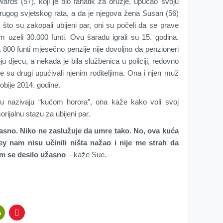
wards (57), koji je bio fanatik za oružje, upucao svoju
rugog svjetskog rata, a da je njegova žena Susan (56)
što su zakopali ubijeni par, oni su počeli da se prave
im uzeli 30.000 funti. Ovu šaradu igrali su 15. godina.
da 800 funti mjesečno penzije nije dovoljno da penzioneri
u djecu, a nekada je bila službenica u policiji, redovno
e su drugi upućivali njenim roditeljima. Ona i njen muž
obije 2014. godine.
 nazivaju “kućom horora”, ona kaže kako voli svoj
rijalnu stazu za ubijeni par.
asno. Niko ne zaslužuje da umre tako. No, ova kuća
ey nam nisu učinili ništa nažao i nije me strah da
 im se desilo užasno
– kaže Sue.