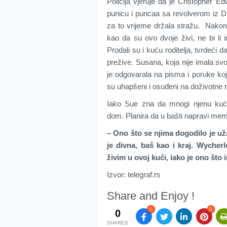
Policija vjeruje da je Cristopher Ed
punicu i puncaa sa revolverom iz D
za to vrijeme držala stražu. Nakon 
kao da su ovo dvoje živi, ne bi li 
Prodali su i kuću roditelja, tvrdeći 
prežive. Susana, koja nije imala svoj
je odgovarala na pisma i poruke koj
su uhapšeni i osuđeni na doživotne r
Iako Sue zna da mnogi njenu kuću
dom. Planira da u bašti napravi memo
– Ono što se njima dogodilo je už
je divna, baš kao i kraj. Wycherl
živim u ovoj kući, iako je ono što
Izvor: telegraf.rs
Share and Enjoy !
0
0
0
SHARES