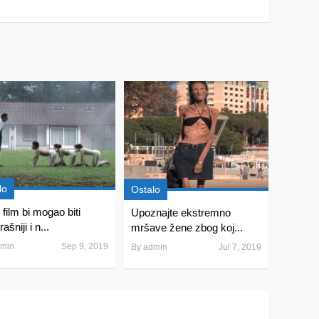
lo
Ostalo
 film bi mogao biti
Upoznajte ekstremno
rašniji i n...
mršave žene zbog koj...
min
Sep 9, 2019
By
admin
Jul 7, 2019