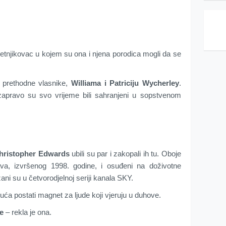
.
jetnjikovac u kojem su ona i njena porodica mogli da se
la prethodne vlasnike,
Williama i Patriciju Wycherley
.
 zapravo su svo vrijeme bili sahranjeni u sopstvenom
hristopher Edwards
ubili su par i zakopali ih tu. Oboje
va, izvršenog 1998. godine, i osuđeni na doživotne
zani su u četvorodjelnoj seriji kanala SKY.
uća postati magnet za ljude koji vjeruju u duhove.
e
– rekla je ona.