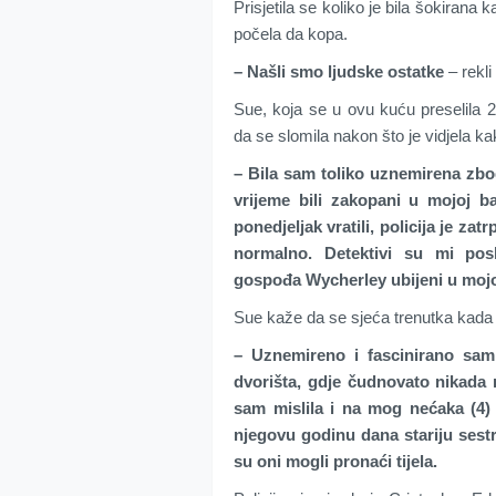
Prisjetila se koliko je bila šokirana 
počela da kopa.
– Našli smo ljudske ostatke
– rekli 
Sue, koja se u ovu kuću preselila
da se slomila nakon što je vidjela k
– Bila sam toliko uznemirena zbog
vrijeme bili zakopani u mojoj b
ponedjeljak vratili, policija je zat
normalno. Detektivi su mi pos
gospođa Wycherley ubijeni u moj
Sue kaže da se sjeća trenutka kada su
– Uznemireno i fascinirano sam 
dvorišta, gdje čudnovato nikada n
sam mislila i na mog nećaka (4) 
njegovu godinu dana stariju sestr
su oni mogli pronaći tijela.