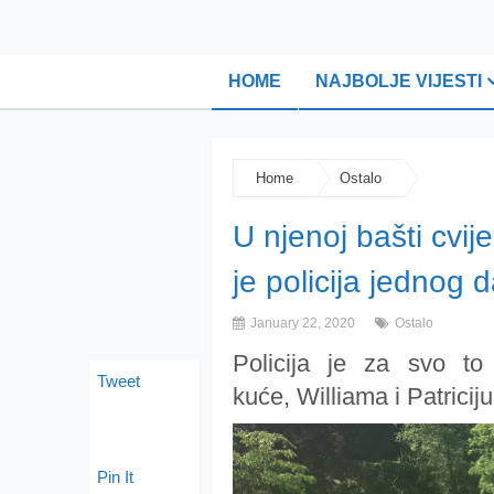
HOME
NAJBOLJE VIJESTI
Home
Ostalo
U njenoj bašti cvij
je policija jednog
January 22, 2020
Ostalo
Policija je za svo to 
Tweet
kuće, Williama i Patrici
Pin It