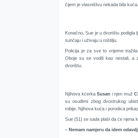
čijem je vlasništvu nekada bila kuća
Konačno, Sue je u dvorištu podigla l
sunčaju i uživaju u roštilju.
Policija je za sve to vrijeme traži
Oboje su se vodili kao nestali, a
dvorištu.
Njihova kćerka
Susan
i njen muž
C
su osuđeni zbog dvostrukog ubist
robije. Njihova kuća i porodica prika
Sue (51) se sada plaši da će njena k
– Nemam namjeru da idem odavdj