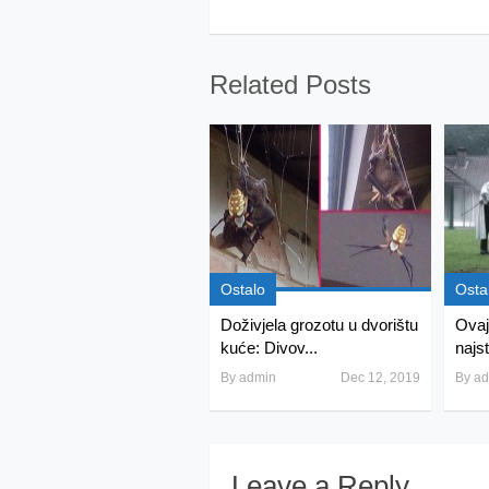
Related Posts
Ostalo
Osta
Doživjela grozotu u dvorištu
Ovaj
kuće: Divov...
najst
By
admin
Dec 12, 2019
By
ad
Leave a Reply