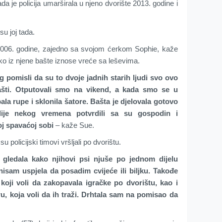
kada je policija umarširala u njeno dvorište 2013. godine i
su joj tada.
 2006. godine, zajedno sa svojom ćerkom Sophie, kaže
ako iz njene bašte iznose vreće sa leševima.
 pomisli da su to dvoje jadnih starih ljudi svo ovo
ašti. Otputovali smo na vikend, a kada smo se u
rpala rupe i sklonila šatore. Bašta je djelovala gotovo
lije nekog vremena potvrdili sa su gospodin i
oj spavaćoj sobi
– kaže Sue.
 policijski timovi vršljali po dvorištu.
gledala kako njihovi psi njuše po jednom dijelu
isam uspjela da posadim cvijeće ili biljku. Takođe
koji voli da zakopavala igračke po dvorištu, kao i
u, koja voli da ih traži. Drhtala sam na pomisao da