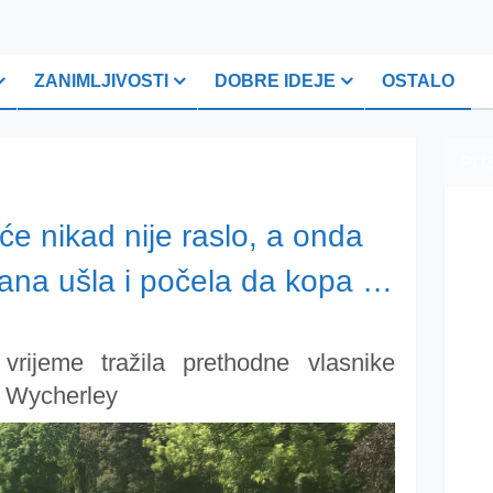
ZANIMLJIVOSTI
DOBRE IDEJE
OSTALO
PLI
eće nikad nije raslo, a onda
 dana ušla i počela da kopa …
vrijeme tražila prethodne vlasnike
ju Wycherley