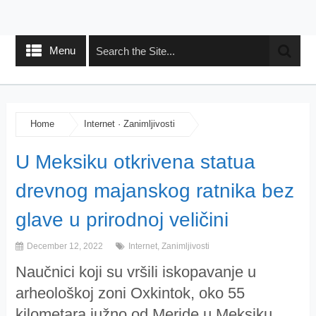
Menu
Home
Internet
·
Zanimljivosti
U Meksiku otkrivena statua
drevnog majanskog ratnika bez
glave u prirodnoj veličini
December 12, 2022
Internet
,
Zanimljivosti
Naučnici koji su vršili iskopavanje u
arheološkoj zoni Oxkintok, oko 55
kilometara južno od Meride u Meksiku,