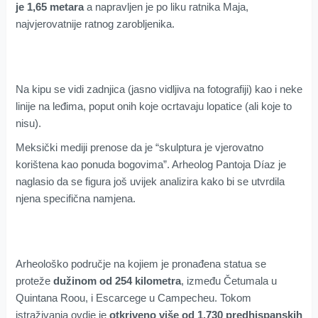
je 1,65 metara
a napravljen je po liku ratnika Maja,
najvjerovatnije ratnog zarobljenika.
Na kipu se vidi zadnjica (jasno vidljiva na fotografiji) kao i neke
linije na leđima, poput onih koje ocrtavaju lopatice (ali koje to
nisu).
Meksički mediji prenose da je “skulptura je vjerovatno
korištena kao ponuda bogovima”. Arheolog Pantoja Díaz je
naglasio da se figura još uvijek analizira kako bi se utvrdila
njena specifična namjena.
Arheološko područje na kojiem je pronađena statua se
proteže
dužinom od 254 kilometra
, između Četumala u
Quintana Roou, i Escarcege u Campecheu. Tokom
istraživanja ovdje je
otkriveno više od 1.730 predhispanskih