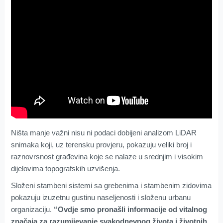
Ništa manje važni nisu ni podaci dobijeni analizom LiDAR
snimaka koji, uz terensku provjeru, pokazuju veliki broj i
raznovrsnost građevina koje se nalaze u srednjim i visokim
dijelovima topografskih uzvišenja.
Složeni stambeni sistemi sa grebenima i stambenim zidovima
pokazuju izuzetnu gustinu naseljenosti i složenu urbanu
organizaciju.
“Ovdje smo pronašli informacije od vitalnog
značaja za razumijevanje svakodnevnog života i životnih