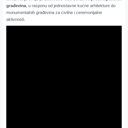
građevina
, u rasponu od jednostavne kućne arhitekture do
monumentalnih građevina za civilne i ceremonijalne
aktivnosti.