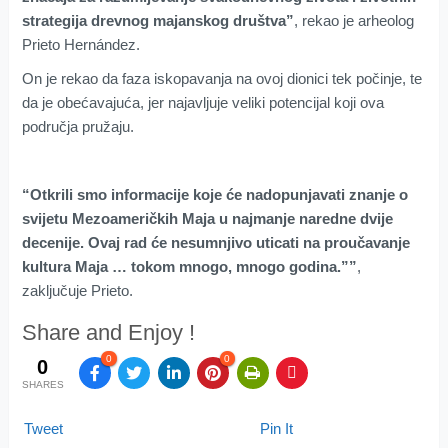
strategija drevnog majanskog društva”
, rekao je arheolog
Prieto Hernández.
On je rekao da faza iskopavanja na ovoj dionici tek počinje, te
da je obećavajuća, jer najavljuje veliki potencijal koji ova
područja pružaju.
“Otkrili smo informacije koje će nadopunjavati znanje o
svijetu Mezoameričkih Maja u najmanje naredne dvije
decenije. Ovaj rad će nesumnjivo uticati na proučavanje
kultura Maja … tokom mnogo, mnogo godina.””
,
zaključuje Prieto.
Share and Enjoy !
0
0
0
SHARES
Tweet
Pin It