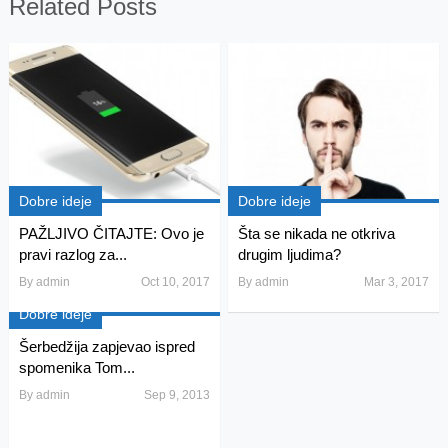
Related Posts
Dobre ideje
Dobre ideje
PAŽLJIVO ČITAJTE: Ovo je
Šta se nikada ne otkriva
pravi razlog za...
drugim ljudima?
By
admin
Oct 10, 2017
By
admin
Mar 3, 2017
Dobre ideje
Šerbedžija zapjevao ispred
spomenika Tom...
By
admin
Sep 9, 2013