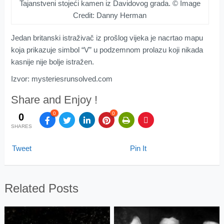
Tajanstveni stojeći kamen iz Davidovog grada. © Image
Credit: Danny Herman
Jedan britanski istraživač iz prošlog vijeka je nacrtao mapu
koja prikazuje simbol “V” u podzemnom prolazu koji nikada
kasnije nije bolje istražen.
Izvor: mysteriesrunsolved.com
Share and Enjoy !
0
0
0
SHARES
Tweet
Pin It
Related Posts