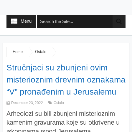
Menu
Home
Ostalo
Stručnjaci su zbunjeni ovim
misterioznim drevnim oznakama
“V” pronađenim u Jerusalemu
December 23, 2022
Ostalo
Arheolozi su bili zbunjeni misterioznim
kamenim gravurama koje su otkrivene u
iskopinama ispod Jerusalema.