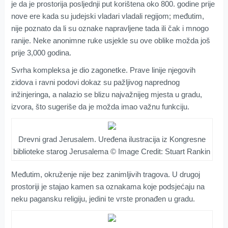
je da je prostorija posljednji put korištena oko 800. godine prije
nove ere kada su judejski vladari vladali regijom; međutim,
nije poznato da li su oznake napravljene tada ili čak i mnogo
ranije. Neke anonimne ruke usjekle su ove oblike možda još
prije 3,000 godina.
Svrha kompleksa je dio zagonetke. Prave linije njegovih
zidova i ravni podovi dokaz su pažljivog naprednog
inžinjeringa, a nalazio se blizu najvažnijeg mjesta u gradu,
izvora, što sugeriše da je možda imao važnu funkciju.
Drevni grad Jerusalem. Uređena ilustracija iz Kongresne
biblioteke starog Jerusalema © Image Credit: Stuart Rankin
Međutim, okruženje nije bez zanimljivih tragova. U drugoj
prostoriji je stajao kamen sa oznakama koje podsjećaju na
neku pagansku religiju, jedini te vrste pronađen u gradu.