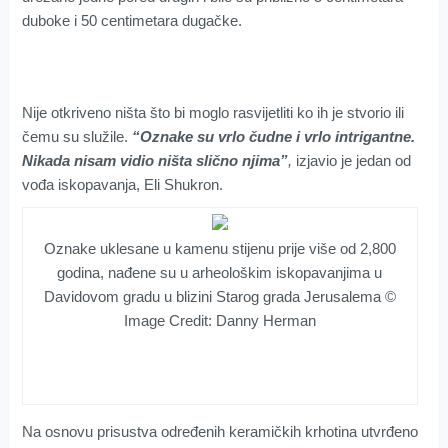
duboke i 50 centimetara dugačke.
Nije otkriveno ništa što bi moglo rasvijetliti ko ih je stvorio ili
čemu su služile.
“Oznake su vrlo čudne i vrlo intrigantne.
Nikada nisam vidio ništa slično njima”
,
izjavio je jedan od
vođa iskopavanja, Eli Shukron.
Oznake uklesane u kamenu stijenu prije više od 2,800
godina, nađene su u arheološkim iskopavanjima u
Davidovom gradu u blizini Starog grada Jerusalema ©
Image Credit: Danny Herman
Na osnovu prisustva određenih keramičkih krhotina utvrđeno