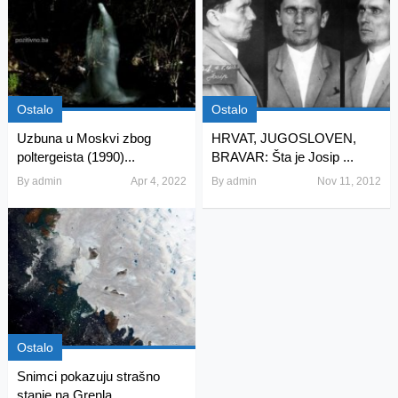
Ostalo
Ostalo
Uzbuna u Moskvi zbog
HRVAT, JUGOSLOVEN,
poltergeista (1990)...
BRAVAR: Šta je Josip ...
By
admin
Apr 4, 2022
By
admin
Nov 11, 2012
Ostalo
Snimci pokazuju strašno
stanje na Grenla...