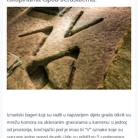
Izraelski bageri koji su radili u najstarijem dijelu grada otkrili su
mrežu komora sa uklesanim gravurama u kamenu: u jednoj
od prostorija, krečnjački pod je imao tri “V” oznake koje su
urezane jedne pored drugih i bile su približno 5 centimetara