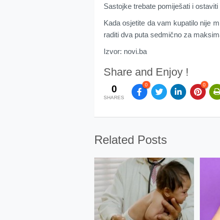
Sastojke trebate pomiješati i ostavit
Kada osjetite da vam kupatilo nije 
raditi dva puta sedmično za maksima
Izvor: novi.ba
Share and Enjoy !
0
0
0
SHARES
Related Posts