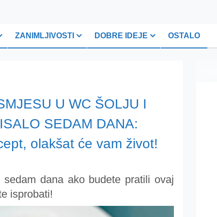
ZANIMLJIVOSTI
DOBRE IDEJE
OSTALO
PLI
 SMJESU U WC ŠOLJU I
RISALO SEDAM DANA:
ept, olakšat će vam život!
i sedam dana ako budete pratili ovaj
e isprobati!