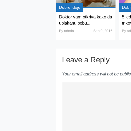
Dobre ideje
Dobr
Doktor vam otkriva kako da
5 jed
uplakanu bebu...
triko
By
admin
Sep 9, 2016
By
ad
Leave a Reply
Your email address will not be publi