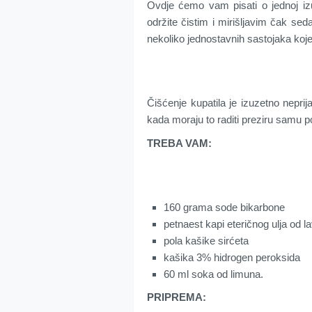
Ovdje ćemo vam pisati o jednoj iz
održite čistim i mirišljavim čak sed
nekoliko jednostavnih sastojaka koje
Čišćenje kupatila je izuzetno neprij
kada moraju to raditi preziru samu p
TREBA VAM:
160 grama sode bikarbone
petnaest kapi eteričnog ulja od 
pola kašike sirćeta
kašika 3% hidrogen peroksida
60 ml soka od limuna.
PRIPREMA: