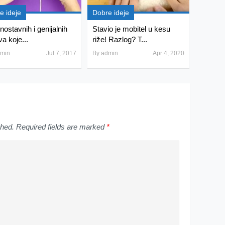
e ideje
Dobre ideje
nostavnih i genijalnih
Stavio je mobitel u kesu
va koje...
riže! Razlog? T...
min
Jul 7, 2017
By
admin
Apr 4, 2020
shed.
Required fields are marked
*