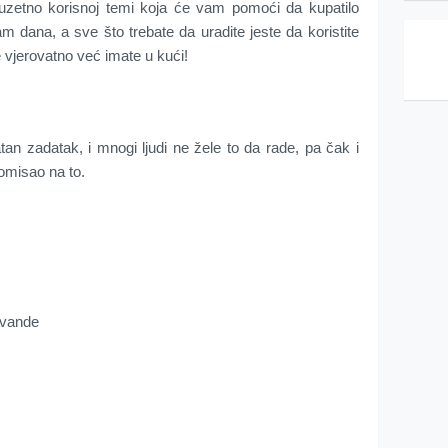
uzetno korisnoj temi koja će vam pomoći da kupatilo
am dana, a sve što trebate da uradite jeste da koristite
 vjerovatno već imate u kući!
atan zadatak, i mnogi ljudi ne žele to da rade, pa čak i
omisao na to.
lavande