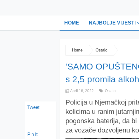
HOME
NAJBOLJE VIJESTI
Home
Ostalo
‘SAMO OPUŠTENO …
s 2,5 promila alkoh
April 18, 2022
Ostalo
Policija u Njemačkoj pri
Tweet
kolicima u ranim jutarnji
pogonska baterija, da bi 
za vozače dozvoljenu kol
Pin It