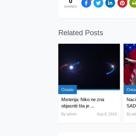
0
SHARES
Related Posts
Ostalo
Osta
Misterija: Niko ne zna
Naci
objasniti šta je ...
SAD:
By
admin
Aug 8, 2016
By
ad