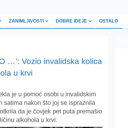
ZANIMLJIVOSTI
DOBRE IDEJE
OSTALO
PLI
’: Vozio invalidska kolica
ola u krvi
tekla je u pomoć osobi u invalidskim
m satima nakon što joj se ispraznila
otkrila da je čovjek pet puta premašio
ičinu alkohola u krvi.