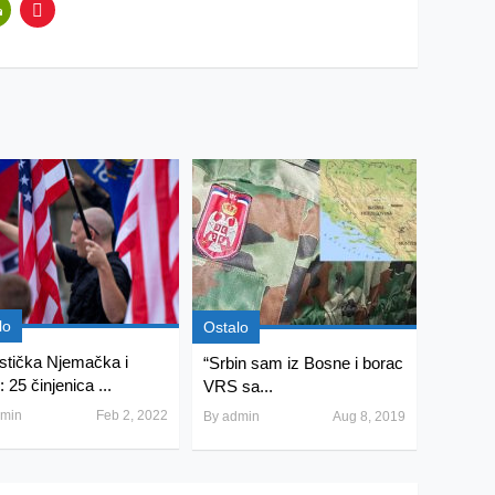
lo
Ostalo
stička Njemačka i
“Srbin sam iz Bosne i borac
 25 činjenica ...
VRS sa...
min
Feb 2, 2022
By
admin
Aug 8, 2019