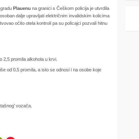
 gradu
Plauenu
na granici s Češkom policija je utvrdila
posoban dalje upravljati električnim invalidskim kolicima
vovao očito otela kontroli pa su policajci pozvali hitnu
o 2,5 promila alkohola u krvi.
še od 0,5 promila, a isto se odnosi i na osobe koje
estašnog’ vozača.