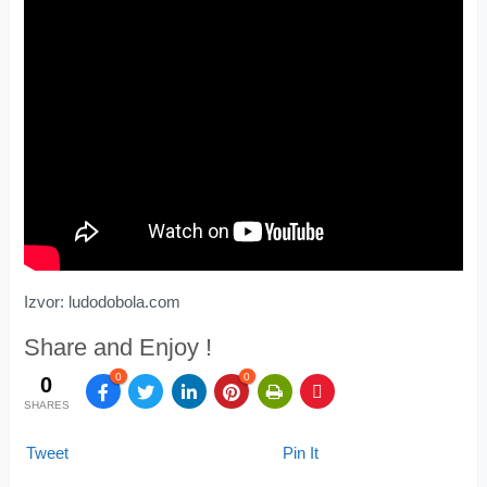
Izvor: ludodobola.com
Share and Enjoy !
0
0
0
SHARES
Tweet
Pin It