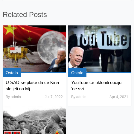
Related Posts
Ostalo
Ostalo
U SAD se plaše da će Kina
YouTube će ukloniti opciju
sletjeti na Mj...
‘ne svi...
By
admin
Jul 7, 2022
By
admin
Apr 4, 2021