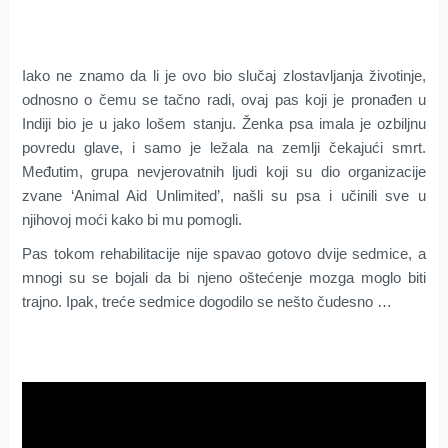
Iako ne znamo da li je ovo bio slučaj zlostavljanja životinje,
odnosno o čemu se tačno radi, ovaj pas koji je pronađen u
Indiji bio je u jako lošem stanju. Ženka psa imala je ozbiljnu
povredu glave, i samo je ležala na zemlji čekajući smrt.
Međutim, grupa nevjerovatnih ljudi koji su dio organizacije
zvane ‘Animal Aid Unlimited’, našli su psa i učinili sve u
njihovoj moći kako bi mu pomogli.
Pas tokom rehabilitacije nije spavao gotovo dvije sedmice, a
mnogi su se bojali da bi njeno oštećenje mozga moglo biti
trajno. Ipak, treće sedmice dogodilo se nešto čudesno …