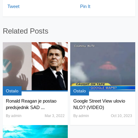
Tweet
Pin It
Related Posts
Ostalo
Ostalo
Ronald Reagan je postao
Google Street View ulovio
predsjednik SAD ...
NLO? (VIDEO)
By
admin
Mar 3, 2022
By
admin
Oct 10, 2023