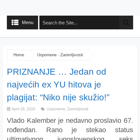
Menu
Home
Uspomene
·
Zanimljivosti
PRIZNANJE … Jedan od
najvećih ex YU hitova je
plagijat: “Niko nije skužio!”
April 28, 2020
Uspomene
,
Zanimljivosti
Vlado Kalember je nedavno proslavio 67.
rođendan. Rano je stekao status
ultimativnog jugoslovenskog seks