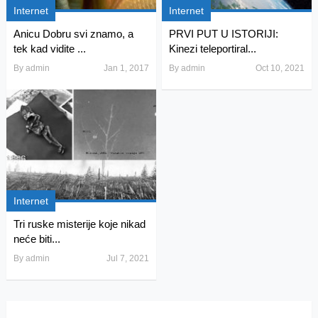
Internet
Internet
Anicu Dobru svi znamo, a
PRVI PUT U ISTORIJI:
tek kad vidite ...
Kinezi teleportiral...
By
admin
Jan 1, 2017
By
admin
Oct 10, 2021
Internet
Tri ruske misterije koje nikad
neće biti...
By
admin
Jul 7, 2021