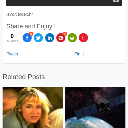
Izvor: index.hr
Share and Enjoy !
0
0
0
SHARES
Tweet
Pin It
Related Posts