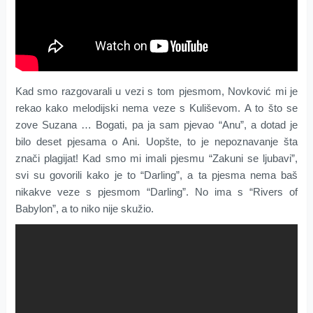
Kad smo razgovarali u vezi s tom pjesmom, Novković mi je
rekao kako melodijski nema veze s Kuliševom. A to što se
zove Suzana … Bogati, pa ja sam pjevao “Anu”, a dotad je
bilo deset pjesama o Ani. Uopšte, to je nepoznavanje šta
znači plagijat! Kad smo mi imali pjesmu “Zakuni se ljubavi”,
svi su govorili kako je to “Darling”, a ta pjesma nema baš
nikakve veze s pjesmom “Darling”. No ima s “Rivers of
Babylon”, a to niko nije skužio.