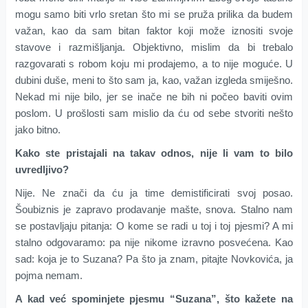
mogu samo biti vrlo sretan što mi se pruža prilika da budem
važan, kao da sam bitan faktor koji može iznositi svoje
stavove i razmišljanja. Objektivno, mislim da bi trebalo
razgovarati s robom koju mi prodajemo, a to nije moguće. U
dubini duše, meni to što sam ja, kao, važan izgleda smiješno.
Nekad mi nije bilo, jer se inače ne bih ni počeo baviti ovim
poslom. U prošlosti sam mislio da ću od sebe stvoriti nešto
jako bitno.
Kako ste pristajali na takav odnos, nije li vam to bilo
uvredljivo?
Nije. Ne znači da ću ja time demistificirati svoj posao.
Šoubiznis je zapravo prodavanje mašte, snova. Stalno nam
se postavljaju pitanja: O kome se radi u toj i toj pjesmi? A mi
stalno odgovaramo: pa nije nikome izravno posvećena. Kao
sad: koja je to Suzana? Pa što ja znam, pitajte Novkovića, ja
pojma nemam.
A kad već spominjete pjesmu “Suzana”, što kažete na