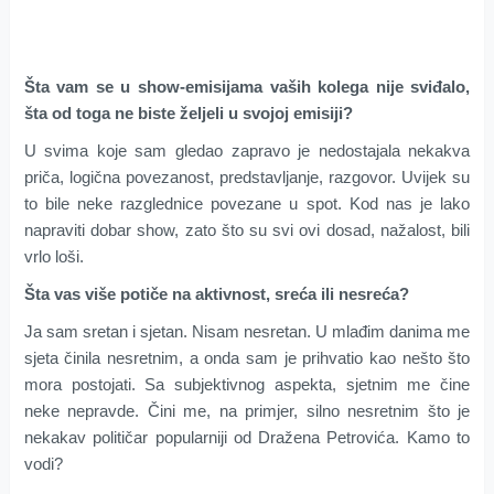
Šta vam se u show-emisijama vaših kolega nije sviđalo,
šta od toga ne biste željeli u svojoj emisiji?
U svima koje sam gledao zapravo je nedostajala nekakva
priča, logična povezanost, predstavljanje, razgovor. Uvijek su
to bile neke razglednice povezane u spot. Kod nas je lako
napraviti dobar show, zato što su svi ovi dosad, nažalost, bili
vrlo loši.
Šta vas više potiče na aktivnost, sreća ili nesreća?
Ja sam sretan i sjetan. Nisam nesretan. U mlađim danima me
sjeta činila nesretnim, a onda sam je prihvatio kao nešto što
mora postojati. Sa subjektivnog aspekta, sjetnim me čine
neke nepravde. Čini me, na primjer, silno nesretnim što je
nekakav političar popularniji od Dražena Petrovića. Kamo to
vodi?