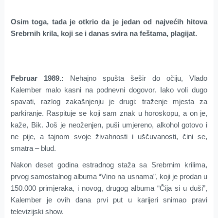
Osim toga, tada je otkrio da je jedan od najvećih hitova
Srebrnih krila, koji se i danas svira na feštama, plagijat.
Februar 1989.:
Nehajno spušta šešir do očiju, Vlado
Kalember malo kasni na podnevni dogovor. Iako voli dugo
spavati, razlog zakašnjenju je drugi: traženje mjesta za
parkiranje. Raspituje se koji sam znak u horoskopu, a on je,
kaže, Bik. Još je neoženjen, puši umjereno, alkohol gotovo i
ne pije, a tajnom svoje živahnosti i uščuvanosti, čini se,
smatra – blud.
Nakon deset godina estradnog staža sa Srebrnim krilima,
prvog samostalnog albuma “Vino na usnama”, koji je prodan u
150.000 primjeraka, i novog, drugog albuma “Čija si u duši”,
Kalember je ovih dana prvi put u karijeri snimao pravi
televizijski show.