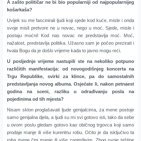
A zašto političar ne bi bio popularniji od najpopularnijeg
košarkaša?
Uvijek su me fascinirali ljudi koji sjede kod kuće, misle i onda
svoje misli pretvore ne u novac, nego u moć. Sjede, misle i
postaju moćni! Kod nas novac ne predstavlja moć. Moć,
nažalost, predstavlja politika. Užasno sam je počeo prezirati i
hvala Bogu da je došlo vrijeme kada to javno mogu reći.
U posljednje vrijeme nastupili ste na nekoliko potpuno
različitih manifestacija: od novogodišnjeg koncerta na
Trgu Republike, svirki za klince, pa do samostalnih
predstavljanja novog albuma. Osjećate li, nakon petnaest
godina na sceni, razliku u odrađivanju posla na
pojedinima od tih mjesta?
Nisam sklon proglašavati ljude genijalcima, za mene postoje
samo genijalna djela, a ljudi su mi svi gotovo isti, tako da sebe
u ovom poslu gledam gotovo kao običnog trgovca koji samo
prodaje manje ili više kurentnu robu. Očito je da isključivo ta
roba mene čini manje ili više zanimljivim. Zbog svoje taštine