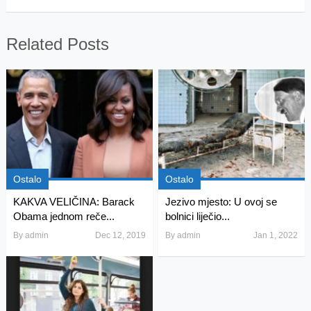
Related Posts
Ostalo
Ostalo
KAKVA VELIČINA: Barack
Jezivo mjesto: U ovoj se
Obama jednom reče...
bolnici liječio...
By
admin
Dec 12, 2019
By
admin
Jan 1, 2022