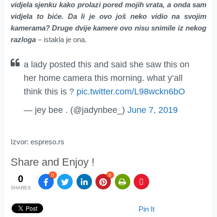
vidjela sjenku kako prolazi pored mojih vrata, a onda sam
vidjela to biće. Da li je ovo još neko vidio na svojim
kamerama? Druge dvije kamere ovo nisu snimile iz nekog
razloga
–
istakla je ona.
a lady posted this and said she saw this on
her home camera this morning. what y’all
think this is ?
pic.twitter.com/L98wckn6bO
— jey bee . (@jadynbee_)
June 7, 2019
Izvor: espreso.rs
Share and Enjoy !
0
0
0
SHARES
Pin It