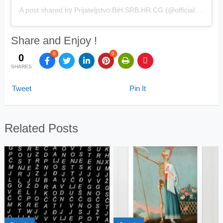
A post shared by Prijateljstvo BiH.SRB.HR.CG (@official.bih.srb.hr.cg)
Share and Enjoy !
0
0
0
SHARES
Tweet
Pin It
Related Posts