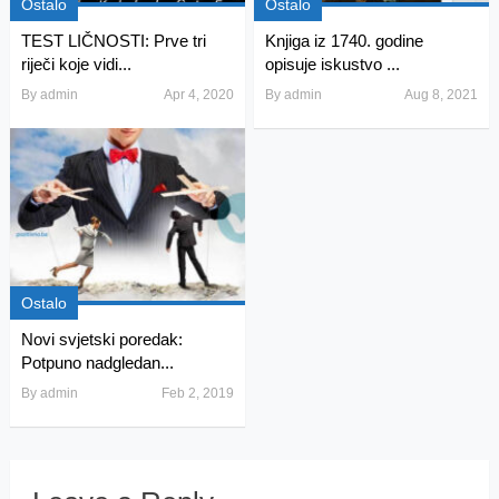
Ostalo
Ostalo
TEST LIČNOSTI: Prve tri
Knjiga iz 1740. godine
riječi koje vidi...
opisuje iskustvo ...
By
admin
Apr 4, 2020
By
admin
Aug 8, 2021
Ostalo
Novi svjetski poredak:
Potpuno nadgledan...
By
admin
Feb 2, 2019