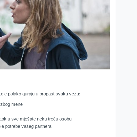
 koje polako guraju u propast svaku vezu:
ti zbog mene
 iapk u sve mješate neku treću osobu
ičke potrebe vašeg partnera