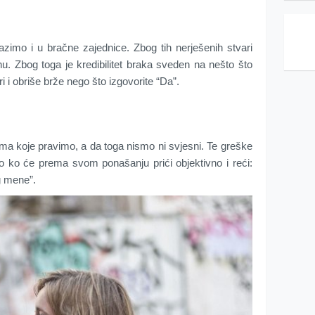
zimo i u bračne zajednice. Zbog tih nerješenih stvari
nu. Zbog toga je kredibilitet braka sveden na nešto što
i i obriše brže nego što izgovorite “Da”.
ma koje pravimo, a da toga nismo ni svjesni. Te greške
ko ko će prema svom ponašanju prići objektivno i reći:
og mene”.