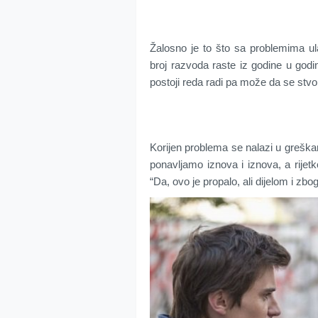
Žalosno je to što sa problemima ula
broj razvoda raste iz godine u godi
postoji reda radi pa može da se stvor
Korijen problema se nalazi u greška
ponavljamo iznova i iznova, a rijet
“Da, ovo je propalo, ali dijelom i zb