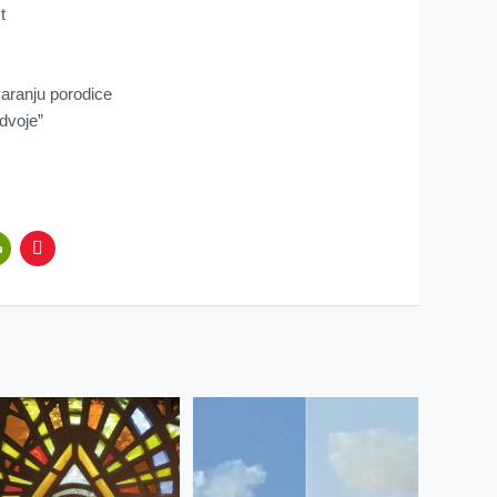
t
varanju porodice
dvoje”