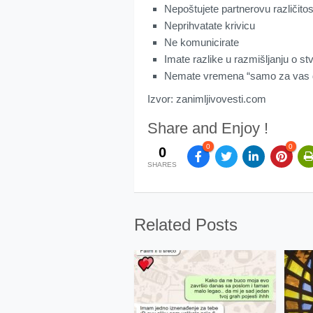
Nepoštujete partnerovu različitos
Neprihvatate krivicu
Ne komunicirate
Imate razlike u razmišljanju o st
Nemate vremena “samo za vas 
Izvor: zanimljivovesti.com
Share and Enjoy !
0
0
0
SHARES
Related Posts