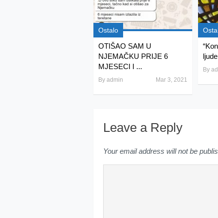
Ostalo
Osta
OTIŠAO SAM U
“Kon
NJEMAČKU PRIJE 6
ljude
MJESECI I ...
By
ad
By
admin
Mar 3, 2021
Leave a Reply
Your email address will not be publi