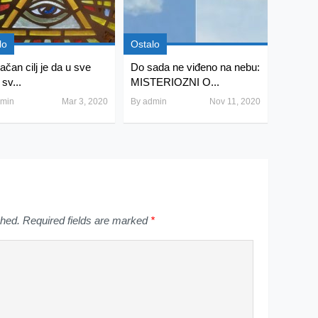
lo
Ostalo
ačan cilj je da u sve
Do sada ne viđeno na nebu:
 sv...
MISTERIOZNI O...
min
Mar 3, 2020
By
admin
Nov 11, 2020
shed.
Required fields are marked
*