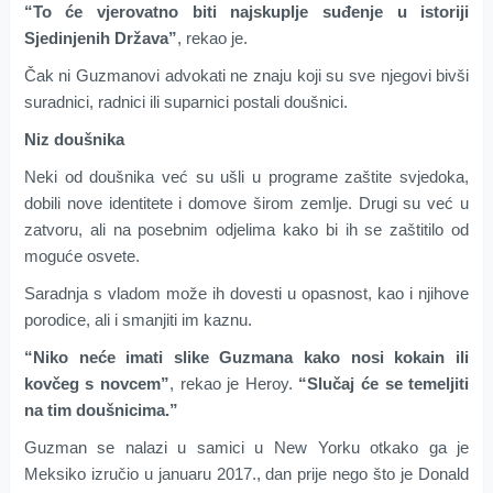
“To će vjerovatno biti najskuplje suđenje u istoriji
Sjedinjenih Država”
, rekao je.
Čak ni Guzmanovi advokati ne znaju koji su sve njegovi bivši
suradnici, radnici ili suparnici postali doušnici.
Niz doušnika
Neki od doušnika već su ušli u programe zaštite svjedoka,
dobili nove identitete i domove širom zemlje. Drugi su već u
zatvoru, ali na posebnim odjelima kako bi ih se zaštitilo od
moguće osvete.
Saradnja s vladom može ih dovesti u opasnost, kao i njihove
porodice, ali i smanjiti im kaznu.
“Niko neće imati slike Guzmana kako nosi kokain ili
kovčeg s novcem”
, rekao je Heroy.
“Slučaj će se temeljiti
na tim doušnicima.”
Guzman se nalazi u samici u New Yorku otkako ga je
Meksiko izručio u januaru 2017., dan prije nego što je Donald