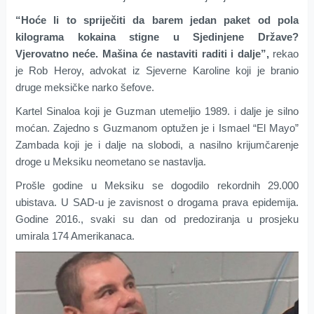
“Hoće li to spriječiti da barem jedan paket od pola
kilograma kokaina stigne u Sjedinjene Države?
Vjerovatno neće. Mašina će nastaviti raditi i dalje”,
rekao
je Rob Heroy, advokat iz Sjeverne Karoline koji je branio
druge meksičke narko šefove.
Kartel Sinaloa koji je Guzman utemeljio 1989. i dalje je silno
moćan. Zajedno s Guzmanom optužen je i Ismael “El Mayo”
Zambada koji je i dalje na slobodi, a nasilno krijumčarenje
droge u Meksiku neometano se nastavlja.
Prošle godine u Meksiku se dogodilo rekordnih 29.000
ubistava. U SAD-u je zavisnost o drogama prava epidemija.
Godine 2016., svaki su dan od predoziranja u prosjeku
umirala 174 Amerikanaca.