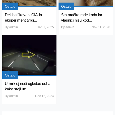
Ostalo
Ostalo
Deklasifikovani CIA-in
Šta mačke rade kada im
eksperiment tvrdi...
vlasnici nisu kod...
By
admin
Jan 1, 2025
By
admin
Nov 11, 2020
Ostalo
U mrkloj noći ugledao duha
kako stoji uz...
By
admin
Dec 12, 2024