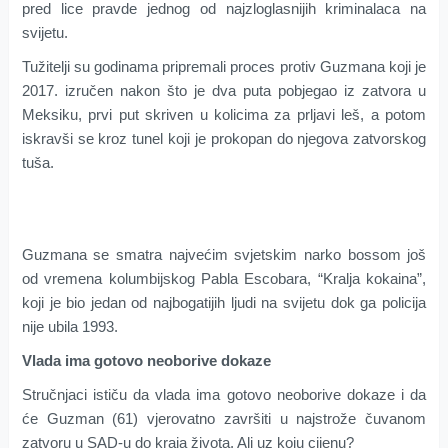
pred lice pravde jednog od najzloglasnijih kriminalaca na
svijetu.
Tužitelji su godinama pripremali proces protiv Guzmana koji je
2017. izručen nakon što je dva puta pobjegao iz zatvora u
Meksiku, prvi put skriven u kolicima za prljavi leš, a potom
iskravši se kroz tunel koji je prokopan do njegova zatvorskog
tuša.
Guzmana se smatra najvećim svjetskim narko bossom još
od vremena kolumbijskog Pabla Escobara, “Kralja kokaina”,
koji je bio jedan od najbogatijih ljudi na svijetu dok ga policija
nije ubila 1993.
Vlada ima gotovo neoborive dokaze
Stručnjaci ističu da vlada ima gotovo neoborive dokaze i da
će Guzman (61) vjerovatno završiti u najstrože čuvanom
zatvoru u SAD-u do kraja života. Ali uz koju cijenu?