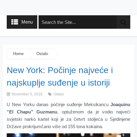
Menu
Home
Ostalo
New York: Počinje najveće i
najskuplje suđenje u istoriji
November 5, 2018
Ostalo
U New Yorku danas počinje suđenje Meksikancu
Joaquinu
“El Chapu” Guzmanu
, optuženom da je vodio najveći
svjetski narko kartel koji je za četvrt stoljeća u Sjedinjene
Države prokrijumčario više od 155 tona kokaina.