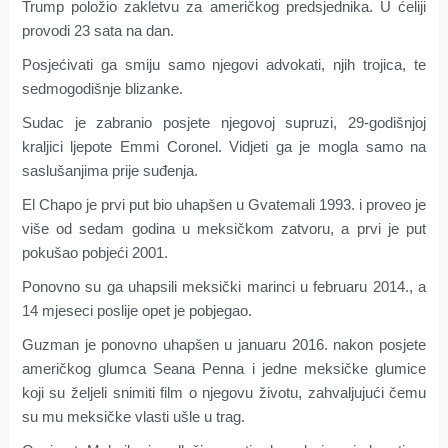
Trump položio zakletvu za američkog predsjednika. U ćeliji
provodi 23 sata na dan.
Posjećivati ga smiju samo njegovi advokati, njih trojica, te
sedmogodišnje blizanke.
Sudac je zabranio posjete njegovoj supruzi, 29-godišnjoj
kraljici ljepote Emmi Coronel. Vidjeti ga je mogla samo na
saslušanjima prije suđenja.
El Chapo je prvi put bio uhapšen u Gvatemali 1993. i proveo je
više od sedam godina u meksičkom zatvoru, a prvi je put
pokušao pobjeći 2001.
Ponovno su ga uhapsili meksički marinci u februaru 2014., a
14 mjeseci poslije opet je pobjegao.
Guzman je ponovno uhapšen u januaru 2016. nakon posjete
američkog glumca Seana Penna i jedne meksičke glumice
koji su željeli snimiti film o njegovu životu, zahvaljujući čemu
su mu meksičke vlasti ušle u trag.