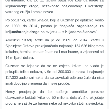
centimetara, kriv po 11 tačaka optužnice koje ga terete za
krijumčarenje droge, nezakonito posjedovanje i korištenje
vatrenog oružja i pranje novca.
Po optužnici, kartel Sinaloa, koji je Guzman po optužnici vodio
od 1989. do 2014., postao je
“najveća organizacija za
krijumčarenje droge na svijetu … s hiljadama članova”.
Američki tužitelji tvrde da je od 1989. do 2014. kartel u
Sjedinjene Države prokrijumčario najmanje 154.626 kilograma
kokaina, heroina, metamfetamina i marihuane, u vrijednosti od
14 milijardi dolara.
Guzman se izjasnio da se ne osjeća krivim, no vlada je
prikupila toliko dokaza, više od 300.000 stranica i najmanje
117.000 audio snimaka, da se advokati odbrane žale da nisu
imali dovoljno vremena da ih sve prouče.
Heroy procjenjuje da će suđenje američke porezne
obaveznike koštati “više od 50 miliona dolara”, što uključuje
programe zaštite za barem neke od nekoliko stotina svjedoka.