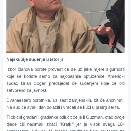
Najskuplje suđenje u istoriji
Izbor članova porote provest će se uz jake mjere sigurnosti
koje se koriste samo za najopasnije optuženike. Američki
sudac Brian Cogan predsjedat će suđenjem koje će biti
zatvoreno za javnost.
Dvanaestero porotnika, uz šest zamjenskih, bit će anonimni.
Na sud će svaki dan dolaziti i vraćati se kući u pratnji šerifa.
Ti obični građani i građanke odlučit će je li Guzman, otac dvoje
djece čiji nadimak znači “Kratki” jer je visok svega 164