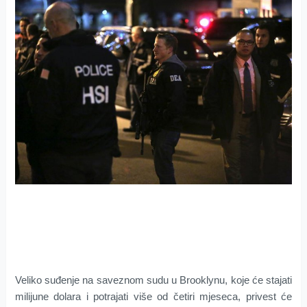
Veliko suđenje na saveznom sudu u Brooklynu, koje će stajati
milijune dolara i potrajati više od četiri mjeseca, privest će