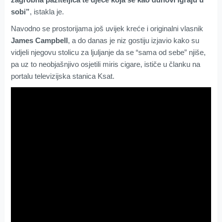
sobi”
, istakla je.
Navodno se prostorijama još uvijek kreće i originalni vlasnik
James Campbell
, a do danas je niz gostiju izjavio kako su
vidjeli njegovu stolicu za ljuljanje da se “sama od sebe” njiše,
pa uz to neobjašnjivo osjetili miris cigare, ističe u članku na
portalu televizijska stanica Ksat.