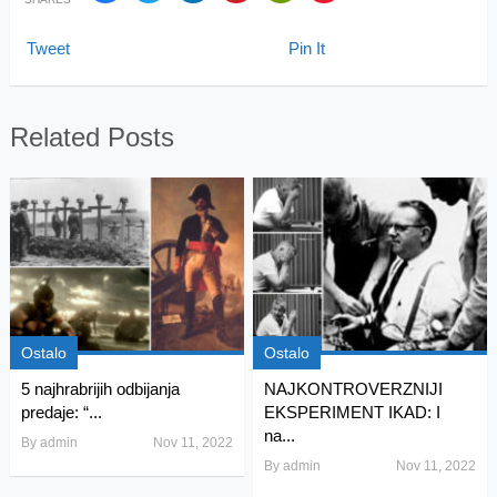
Tweet
Pin It
Related Posts
Ostalo
Ostalo
5 najhrabrijih odbijanja
NAJKONTROVERZNIJI
predaje: “...
EKSPERIMENT IKAD: I
na...
By
admin
Nov 11, 2022
By
admin
Nov 11, 2022