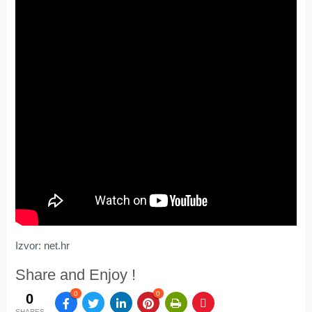
Izvor: net.hr
Share and Enjoy !
0
0
0
SHARES