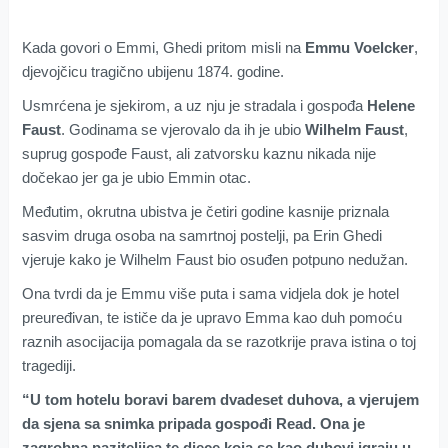
Kada govori o Emmi, Ghedi pritom misli na
Emmu Voelcker
,
djevojčicu tragično ubijenu 1874. godine.
Usmrćena je sjekirom, a uz nju je stradala i gospođa
Helene
Faust
. Godinama se vjerovalo da ih je ubio
Wilhelm Faust
,
suprug gospođe Faust, ali zatvorsku kaznu nikada nije
dočekao jer ga je ubio Emmin otac.
Međutim, okrutna ubistva je četiri godine kasnije priznala
sasvim druga osoba na samrtnoj postelji, pa Erin Ghedi
vjeruje kako je Wilhelm Faust bio osuđen potpuno nedužan.
Ona tvrdi da je Emmu više puta i sama vidjela dok je hotel
preuređivan, te ističe da je upravo Emma kao duh pomoću
raznih asocijacija pomagala da se razotkrije prava istina o toj
tragediji.
“U tom hotelu boravi barem dvadeset duhova, a vjerujem
da sjena sa snimka pripada gospođi Read. Ona je
zagrobna paziteljica te djece koja se kao duhovi igraju u