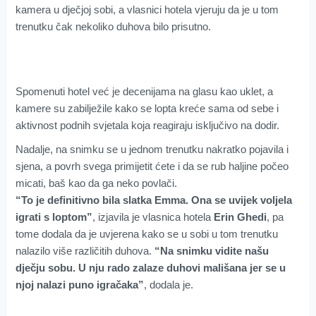
kamera u dječjoj sobi, a vlasnici hotela vjeruju da je u tom
trenutku čak nekoliko duhova bilo prisutno.
Spomenuti hotel već je decenijama na glasu kao uklet, a
kamere su zabilježile kako se lopta kreće sama od sebe i
aktivnost podnih svjetala koja reagiraju isključivo na dodir.
Nadalje, na snimku se u jednom trenutku nakratko pojavila i
sjena, a povrh svega primijetit ćete i da se rub haljine počeo
micati, baš kao da ga neko povlači.
“To je definitivno bila slatka Emma. Ona se uvijek voljela
igrati s loptom”
, izjavila je vlasnica hotela
Erin Ghedi
, pa
tome dodala da je uvjerena kako se u sobi u tom trenutku
nalazilo više različitih duhova.
“Na snimku vidite našu
dječju sobu. U nju rado zalaze duhovi mališana jer se u
njoj nalazi puno igračaka”
, dodala je.