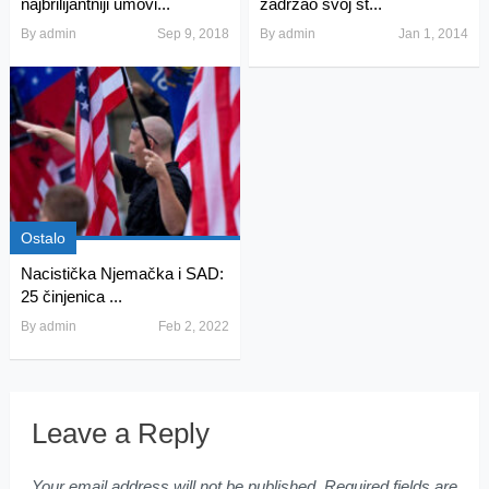
najbrilijantniji umovi...
zadržao svoj st...
By
admin
Sep 9, 2018
By
admin
Jan 1, 2014
Ostalo
Nacistička Njemačka i SAD:
25 činjenica ...
By
admin
Feb 2, 2022
Leave a Reply
Your email address will not be published.
Required fields are