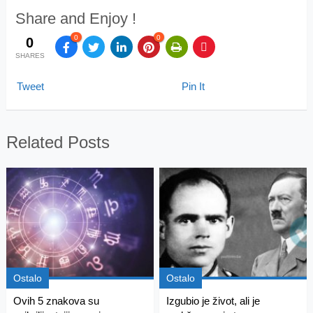
Share and Enjoy !
0
0
0
SHARES
Tweet
Pin It
Related Posts
Ostalo
Ostalo
Ovih 5 znakova su
Izgubio je život, ali je