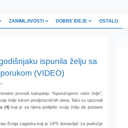
ZANIMLJIVOSTI
DOBRE IDEJE
OSTALO
PLI
dišnjaku ispunila želju sa
sporukom (VIDEO)
di
renutno provodi kampanju
“Isporučujemo vaše želje”
,
svoje želje tokom predprazničnih dana. Tako su upoznali
a (4)
koji je sa njima podijelio svoju želju da postane
ao Ernija Lagaska koji je UPS dostavljač za područje