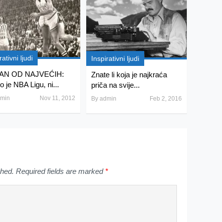
rativni ljudi
Inspirativni ljudi
AN OD NAJVEĆIH:
Znate li koja je najkraća
o je NBA Ligu, ni...
priča na svije...
min
Nov 11, 2012
By
admin
Feb 2, 2016
shed.
Required fields are marked
*