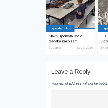
Inspirativni ljudi
Inspi
Slavni sportista uočio
JED
dječaka kako sam ...
Odbi
By
admin
Sep 9, 2016
By
ad
Leave a Reply
Your email address will not be publi