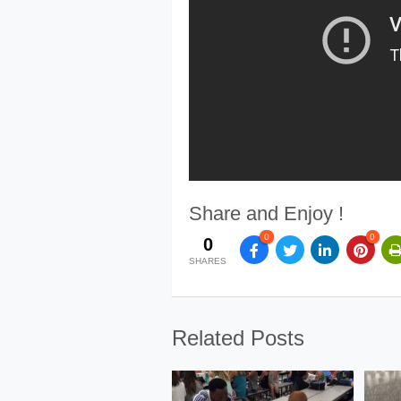
Share and Enjoy !
0
0
0
SHARES
Related Posts