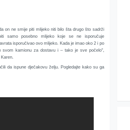
 on ne smije piti mlijeko niti bilo šta drugo što sadrži
piti samo posebno mlijeko koje se ne isporučuje
vrata isporučivao ovo mlijeko. Kada je imao oko 2 i po
u svom kamionu za dostavu i – tako je sve počelo”,
 Karen.
čili da ispune dječakovu želju. Pogledajte kako su ga