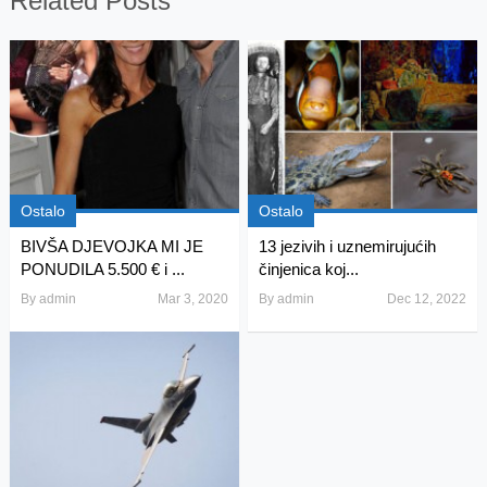
Related Posts
Ostalo
Ostalo
BIVŠA DJEVOJKA MI JE
13 jezivih i uznemirujućih
PONUDILA 5.500 € i ...
činjenica koj...
By
admin
Mar 3, 2020
By
admin
Dec 12, 2022