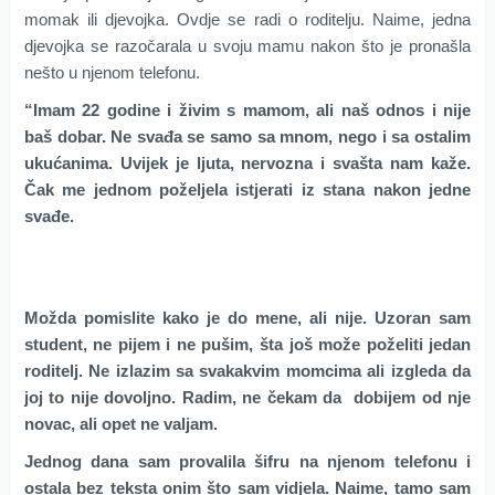
momak ili djevojka. Ovdje se radi o roditelju. Naime, jedna
djevojka se razočarala u svoju mamu nakon što je pronašla
nešto u njenom telefonu.
“Imam 22 godine i živim s mamom, ali naš odnos i nije
baš dobar. Ne svađa se samo sa mnom, nego i sa ostalim
ukućanima. Uvijek je ljuta, nervozna i svašta nam kaže.
Čak me jednom poželjela istjerati iz stana nakon jedne
svađe.
Možda pomislite kako je do mene, ali nije. Uzoran sam
student, ne pijem i ne pušim, šta još može poželiti jedan
roditelj. Ne izlazim sa svakakvim momcima ali izgleda da
joj to nije dovoljno. Radim, ne čekam da dobijem od nje
novac, ali opet ne valjam.
Jednog dana sam provalila šifru na njenom telefonu i
ostala bez teksta onim što sam vidjela. Naime, tamo sam