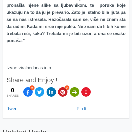
pronašla njene slike sa ljubavnikom, te poruke koje
ukazuju na to da ju je prevario. Zato je stalno bila ljuta pa
se na nas istresala. Razočarala sam se, više ne znam šta
da radim. Kada mi srce nije puklo. Ne znam da li bih kome
trebala reći, kako? Trebala mi je biti uzor, a ona se ovako
ponaša.”
Izvor: viralnodanas.info
Share and Enjoy !
0
0
0
SHARES
Tweet
Pin It