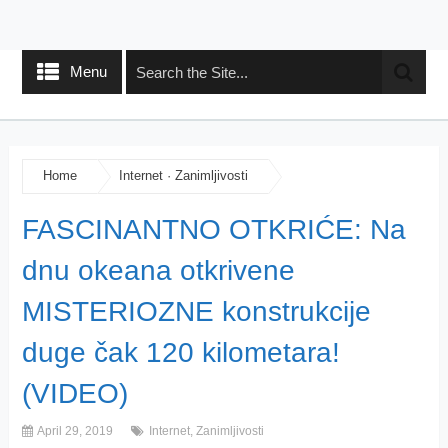
Menu
Home
Internet
·
Zanimljivosti
FASCINANTNO OTKRIĆE: Na
dnu okeana otkrivene
MISTERIOZNE konstrukcije
duge čak 120 kilometara!
(VIDEO)
April 29, 2019
Internet
,
Zanimljivosti