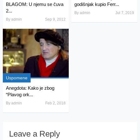
BLAGOM: U njemu se čuva
godišnjak kupio Ferr...
2...
By
admin
Jul 7, 2019
By
admin
Sep 9, 2012
Uspomene
Anegdota: Kako je zbog
“Plavog ork...
By
admin
Feb 2, 2018
Leave a Reply