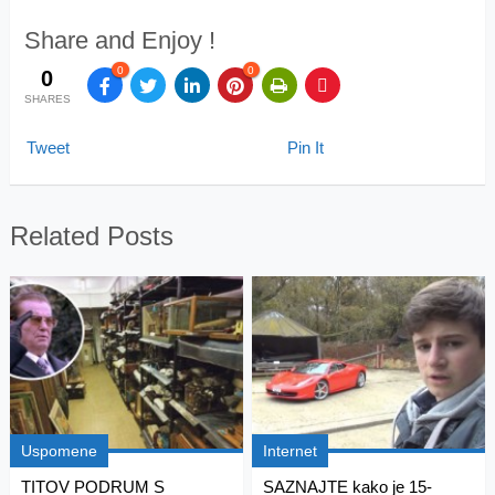
Share and Enjoy !
0
0
0
SHARES
Tweet
Pin It
Related Posts
Uspomene
Internet
TITOV PODRUM S
SAZNAJTE kako je 15-