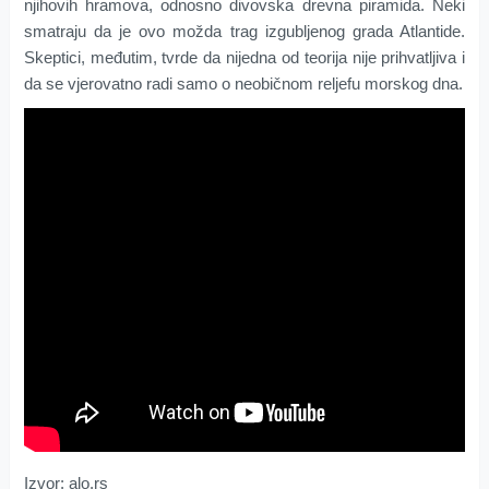
njihovih hramova, odnosno divovska drevna piramida. Neki
smatraju da je ovo možda trag izgubljenog grada Atlantide.
Skeptici, međutim, tvrde da nijedna od teorija nije prihvatljiva i
da se vjerovatno radi samo o neobičnom reljefu morskog dna.
Izvor: alo.rs