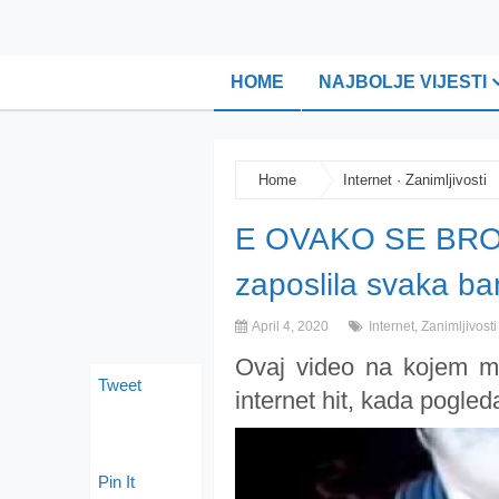
HOME
NAJBOLJE VIJESTI
Home
Internet
·
Zanimljivosti
E OVAKO SE BROJ
zaposlila svaka b
April 4, 2020
Internet
,
Zanimljivosti
Ovaj video na kojem mal
Tweet
internet hit, kada pogleda
Pin It