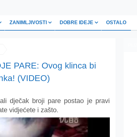
ZANIMLJIVOSTI
DOBRE IDEJE
OSTALO
PLI
E PARE: Ovog klinca bi
anka! (VIDEO)
i dječak broji pare postao je pravi
te vidjećete i zašto.