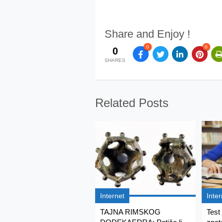
Share and Enjoy !
0
0
0
SHARES
Related Posts
Internet
Inter
TAJNA RIMSKOG
Test