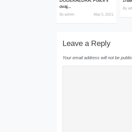
DODEKAEDRA: Potiče li
znat
ovaj...
By
ad
By
admin
May 5, 2021
Leave a Reply
Your email address will not be publi