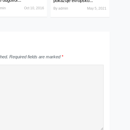
e odgovor...
pokazuje evropsko...
min
Oct 10, 2016
By
admin
May 5, 2021
shed.
Required fields are marked
*