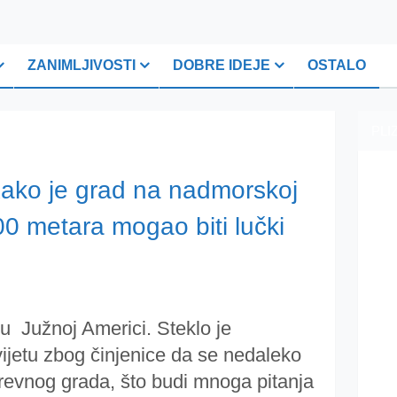
ZANIMLJIVOSTI
DOBRE IDEJE
OSTALO
PLI
Kako je grad na nadmorskoj
00 metara mogao biti lučki
 u Južnoj Americi. Steklo je
ijetu zbog činjenice da se nedaleko
revnog grada, što budi mnoga pitanja