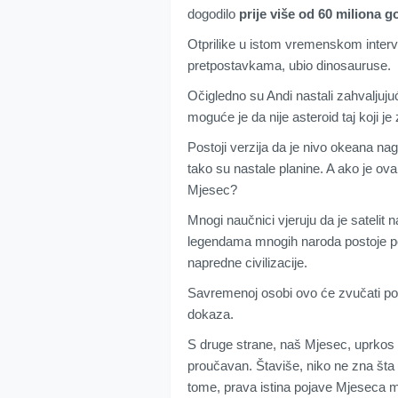
dogodilo
prije više od 60 miliona g
Otprilike u istom vremenskom interva
pretpostavkama, ubio dinosauruse.
Očigledno su Andi nastali zahvaljujuc
moguće je da nije asteroid taj koji j
Postoji verzija da je nivo okeana na
tako su nastale planine. A ako je ov
Mjesec?
Mnogi naučnici vjeruju da je satelit 
legendama mnogih naroda postoje poda
napredne civilizacije.
Savremenoj osobi ovo će zvučati po
dokaza.
S druge strane, naš Mjesec, uprkos či
proučavan. Štaviše, niko ne zna šta 
tome, prava istina pojave Mjeseca mo