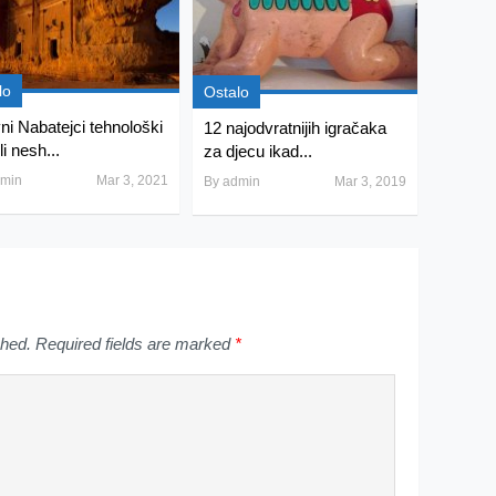
lo
Ostalo
ni Nabatejci tehnološki
12 najodvratnijih igračaka
li nesh...
za djecu ikad...
min
Mar 3, 2021
By
admin
Mar 3, 2019
shed.
Required fields are marked
*