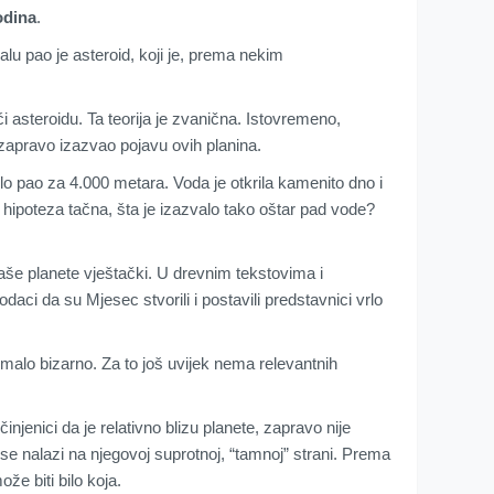
odina
.
lu pao je asteroid, koji je, prema nekim
́i asteroidu. Ta teorija je zvanična. Istovremeno,
e zapravo izazvao pojavu ovih planina.
glo pao za 4.000 metara. Voda je otkrila kamenito dno i
a hipoteza tačna, šta je izazvalo tako oštar pad vode?
naše planete vještački. U drevnim tekstovima i
ci da su Mjesec stvorili i postavili predstavnici vrlo
malo bizarno. Za to još uvijek nema relevantnih
njenici da je relativno blizu planete, zapravo nije
se nalazi na njegovoj suprotnoj, “tamnoj” strani. Prema
že biti bilo koja.