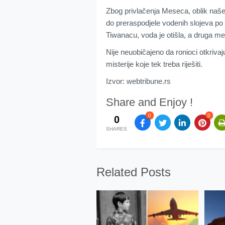
Zbog privlačenja Meseca, oblik naše
do preraspodjele vodenih slojeva po c
Tiwanacu, voda je otišla, a druga me
Nije neuobičajeno da ronioci otkrivaj
misterije koje tek treba riješiti.
Izvor: webtribune.rs
Share and Enjoy !
0
0
0
SHARES
Related Posts