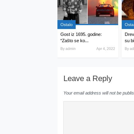
Ostalo
Osta
Gost iz 1695. godine:
Drev
“Zašto se ko...
su bi
By
admin
Apr 4, 2022
By
ad
Leave a Reply
Your email address will not be publi