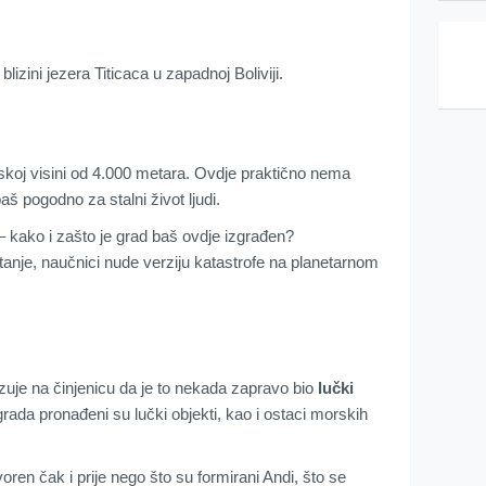
lizini jezera Titicaca u zapadnoj Boliviji.
koj visini od 4.000 metara. Ovdje praktično nema
aš pogodno za stalni život ljudi.
– kako i zašto je grad baš ovdje izgrađen?
tanje, naučnici nude verziju katastrofe na planetarnom
zuje na činjenicu da je to nekada zapravo bio
lučki
ada pronađeni su lučki objekti, kao i ostaci morskih
voren čak i prije nego što su formirani Andi, što se