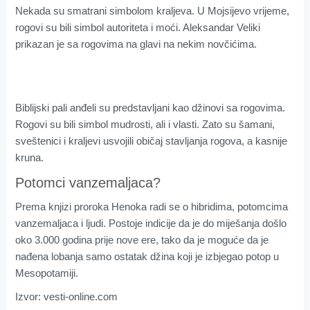
Nekada su smatrani simbolom kraljeva. U Mojsijevo vrijeme,
rogovi su bili simbol autoriteta i moći. Aleksandar Veliki
prikazan je sa rogovima na glavi na nekim novčićima.
Biblijski pali anđeli su predstavljani kao džinovi sa rogovima.
Rogovi su bili simbol mudrosti, ali i vlasti. Zato su šamani,
sveštenici i kraljevi usvojili običaj stavljanja rogova, a kasnije
kruna.
Potomci vanzemaljaca?
Prema knjizi proroka Henoka radi se o hibridima, potomcima
vanzemaljaca i ljudi. Postoje indicije da je do miješanja došlo
oko 3.000 godina prije nove ere, tako da je moguće da je
nađena lobanja samo ostatak džina koji je izbjegao potop u
Mesopotamiji.
Izvor: vesti-online.com