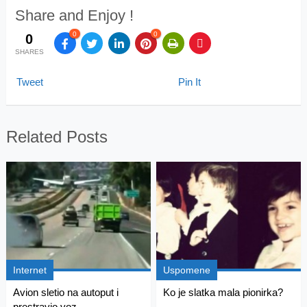
Share and Enjoy !
0
0
0
SHARES
Tweet
Pin It
Related Posts
Internet
Uspomene
Avion sletio na autoput i
Ko je slatka mala pionirka?
prestravio voz...