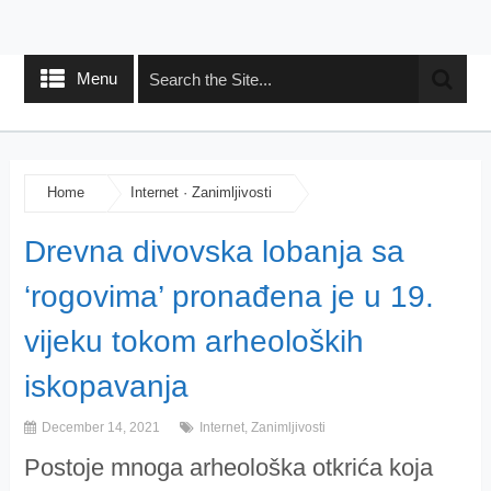
Menu
Home
Internet
·
Zanimljivosti
Drevna divovska lobanja sa
‘rogovima’ pronađena je u 19.
vijeku tokom arheoloških
iskopavanja
December 14, 2021
Internet
,
Zanimljivosti
Postoje mnoga arheološka otkrića koja