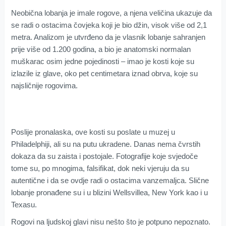
Neobična lobanja je imale rogove, a njena veličina ukazuje da
se radi o ostacima čovjeka koji je bio džin, visok više od 2,1
metra. Analizom je utvrđeno da je vlasnik lobanje sahranjen
prije više od 1.200 godina, a bio je anatomski normalan
muškarac osim jedne pojedinosti – imao je kosti koje su
izlazile iz glave, oko pet centimetara iznad obrva, koje su
najsličnije rogovima.
Poslije pronalaska, ove kosti su poslate u muzej u
Philadelphiji, ali su na putu ukradene. Danas nema čvrstih
dokaza da su zaista i postojale. Fotografije koje svjedoče
tome su, po mnogima, falsifikat, dok neki vjeruju da su
autentične i da se ovdje radi o ostacima vanzemaljca. Slične
lobanje pronađene su i u blizini Wellsvillea, New York kao i u
Texasu.
Rogovi na ljudskoj glavi nisu nešto što je potpuno nepoznato.